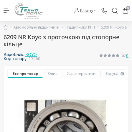
0
Клієнту
Автомобільні підшипники
Підшипники КПП
6209 NR Koyo з п
6209 NR Koyo з проточкою під стопорне
кільце
Виробник:
KOYO
0
Код товару:
17260
Все про товар
Опис
Характеристики
Відгуки
0