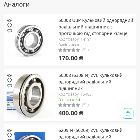
Аналоги
50308 UBP Кульковий однорядний
радіальний підшипник з
проточкою під стопорне кільце
Код товару: 14194
Закінчився
0
170.00 ₴
50308 (6308 N) ZVL Кульковий
однорядний радіальний
підшипник
Код товару: 15483
В наявності
0
400.00 ₴
6209 N (50209) ZVL Кульковий
однорядний радіальний