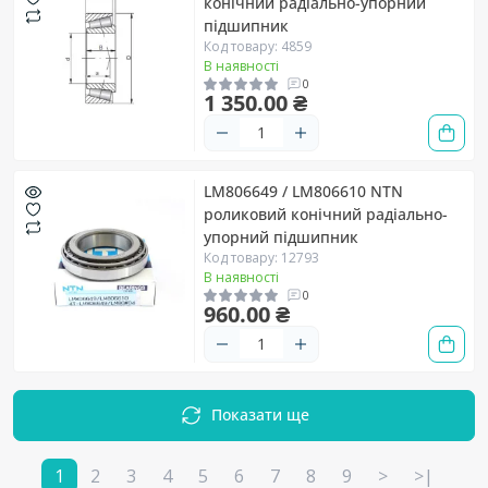
конічний радіально-упорний
підшипник
Код товару: 4859
В наявності
0
1 350.00 ₴
LM806649 / LM806610 NTN
роликовий конічний радіально-
упорний підшипник
Код товару: 12793
В наявності
0
960.00 ₴
Показати ще
1
2
3
4
5
6
7
8
9
>
>|