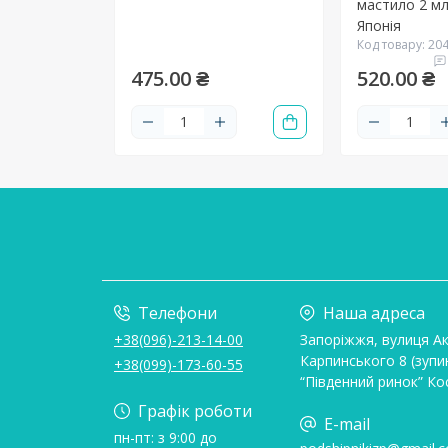
мастило 2 м
Японія
Код товару: 20
475.00 ₴
520.00 ₴
Телефони
Наша адреса
+38(096)-213-14-00
Запоріжжя, вулиця А
Карпинського 8 (зупи
+38(099)-173-60-55
“Південний ринок” Ко
Графік роботи
E-mail
пн-пт: з 9:00 до