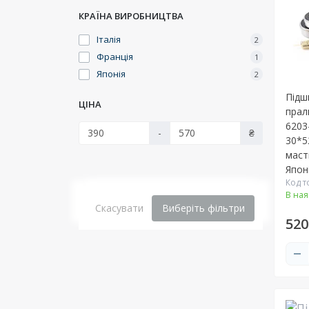
КРАЇНА ВИРОБНИЦТВА
Італія
2
Франція
1
Японія
2
Підш
ЦІНА
прал
6203
-
₴
30*5
маст
Япон
Код т
В ная
Скасувати
Виберіть фільтри
520