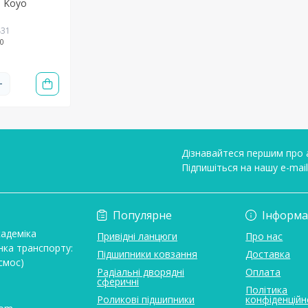
л Koyo
431
0
Дізнавайтеся першим про а
Підпишіться на нашу e-mai
Умови угоди
Популярне
Інформа
кадеміка
Привідні ланцюги
Про нас
нка транспорту:
Підшипники ковзання
Доставка
смос)
Радіальні дворядні
Оплата
сферичні
Політика
Роликові підшипники
конфіденційн