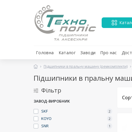
Катал
Головна
Каталог
Заводи
Про нас
Дост
Підшипники в пральну машину (ремкомплекти)
Підшипники в пральну маш
Фільтр
Сор
ЗАВОД-ВИРОБНИК
SKF
2
KOYO
2
SNR
1