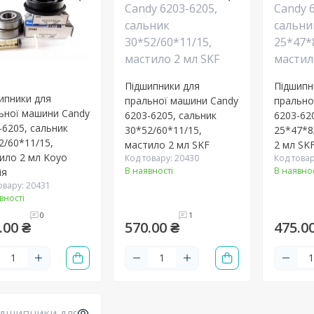
Підшипники для
Підшипн
ипники для
пральної машини Candy
прально
ьної машини Candy
6203-6205, сальник
6203-62
-6205, сальник
30*52/60*11/15,
25*47*8
2/60*11/15,
мастило 2 мл SKF
2 мл SK
ило 2 мл Koyo
Код товару: 20430
Код товар
В наявності
В наявнос
ія
овару: 20431
вності
0
1
.00 ₴
570.00 ₴
475.0