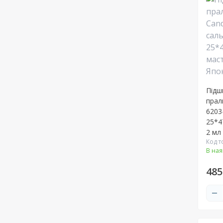
Підш
прал
6203
25*4
2 мл
Код т
В ная
485