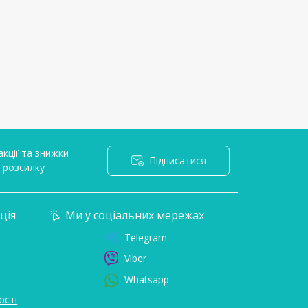
кції та знижки
Підписатися
l розсилку
ція
Ми у соціальних мережах
Telegram
Viber
Whatsapp
ості