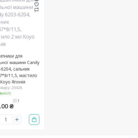
ипники для
ьної машини Candy
-6204, сальник
7*8/11,5, мастило
 Koyo Японія
овару: 20428
вності
1
.00 ₴