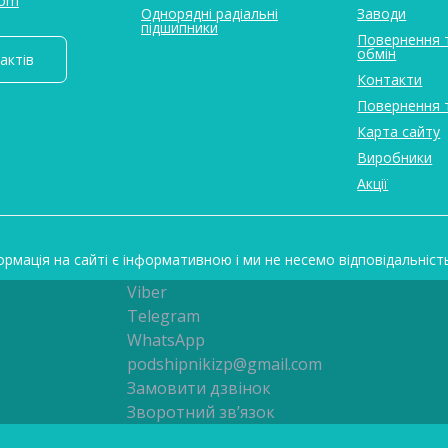
com
Однорядні радіальні
Заводи
підшипники
Повернення 
обмін
актів
Контакти
Повернення 
Карта сайту
Виробники
Акції
ормація на сайті є інформативною і ми не несемо відповідальніст
Viber
Telegram
WhatsApp
podshipnikizp@gmail.com
Замовити дзвінок
Зворотний зв’язок