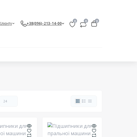
0
0
0
Клієнту
+38(096)-213-14-00