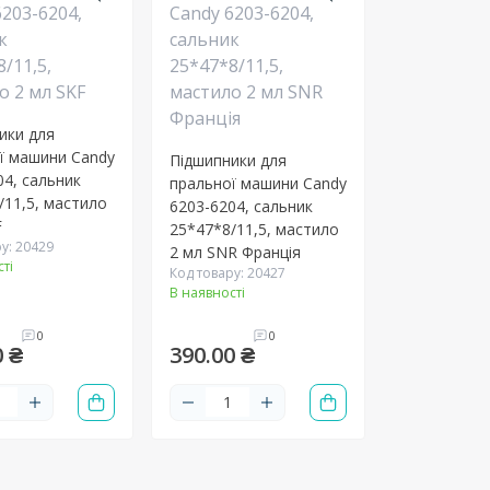
ики для
ї машини Candy
Підшипники для
04, сальник
пральної машини Candy
/11,5, мастило
6203-6204, сальник
F
25*47*8/11,5, мастило
у: 20429
2 мл SNR Франція
ті
Код товару: 20427
В наявності
0
0
0 ₴
390.00 ₴