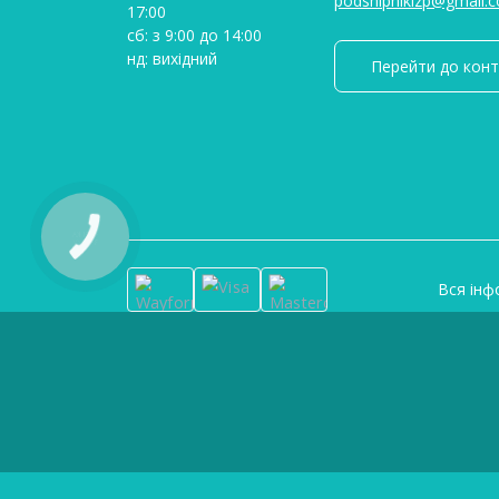
podshipnikizp@gmail.
17:00
сб: з 9:00 до 14:00
нд: вихідний
Перейти до конт
КНОПКА
ЗВ'ЯЗКУ
Вся інф