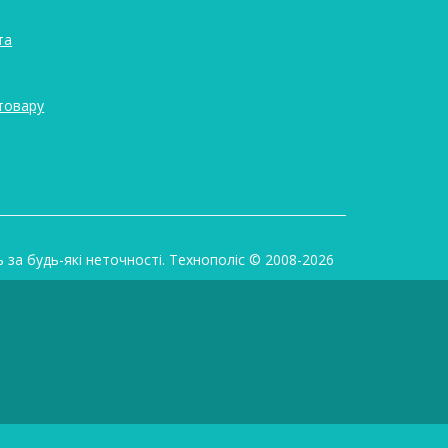
та
товару
ь за будь-які неточності. Технополіс © 2008-2026