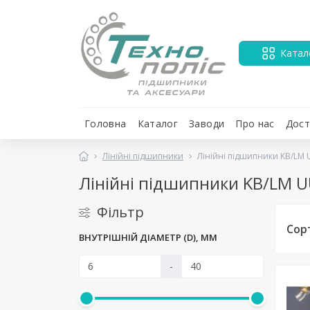
Катал
Головна
Каталог
Заводи
Про нас
Дост
Лінійні підшипники
Лінійні підшипники KB/LM 
Лінійні підшипники KB/LM 
Фільтр
Сор
ВНУТРІШНІЙ ДІАМЕТР (D), ММ
-