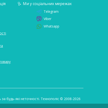
ція
Ми у соціальних мережах
Telegram
Viber
Whatsapp
ості
та
товару
ь за будь-які неточності. Технополіс © 2008-2026