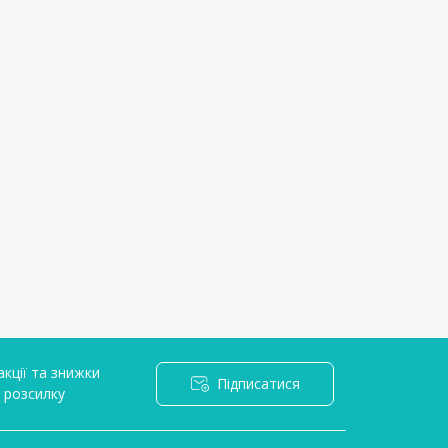
кції та знижки
Підписатися
l розсилку