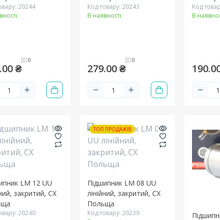
овару: 20244
Код товару: 20243
Код товар
вності
В наявності
В наявнос
0
0
.00 ₴
279.00 ₴
190.0
ТОП ПРОДАЖІВ
ипник LM 12 UU
Підшипник LM 08 UU
ний, закритий, CX
лінійний, закритий, CX
ьща
Польща
овару: 20240
Код товару: 20239
Підшипн