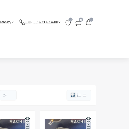
0
0
0
Клієнту
+38(096)-213-14-00