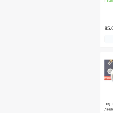
В ная
85.
Підш
ліній