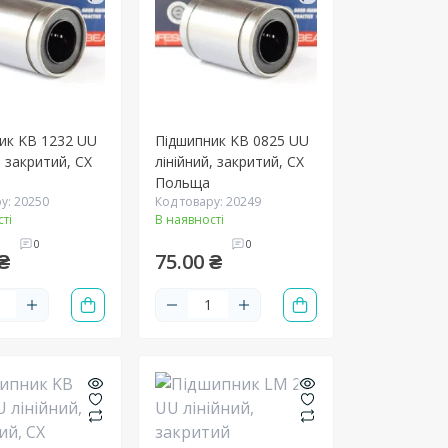
ик KB 1232 UU
Підшипник KB 0825 UU
, закритий, CX
лінійний, закритий, CX
Польща
у: 20250
Код товару: 20249
ті
В наявності
0
0
₴
75.00 ₴