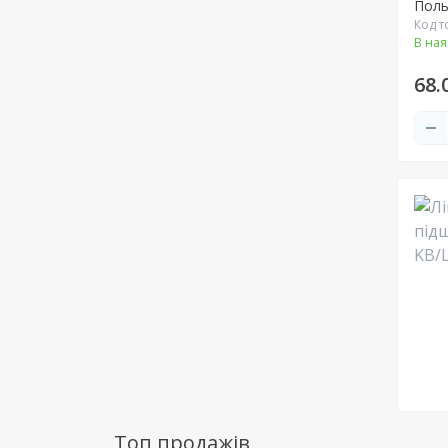
Пол
Код т
В ная
68.
Топ продажів