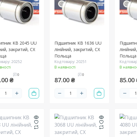
ипник KB 2045 UU
Підшипник KB 1636 UU
Підшипн
ний, закритий, CX
лінійний, закритий, CX
лінійний
ьща
Польща
Польща
овару: 20252
Код товару: 20251
Код товар
вності
В наявності
В наявнос
0
0
.00 ₴
87.00 ₴
85.00 