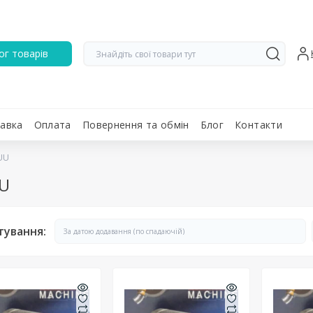
ог товарів
авка
Оплата
Повернення та обмін
Блог
Контакти
UU
UU
тування: