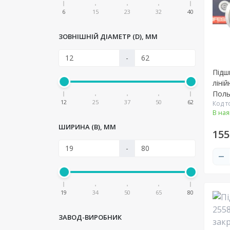
6
15
23
32
40
ЗОВНІШНІЙ ДІАМЕТР (D), ММ
-
Підш
ліній
Пол
12
25
37
50
62
Код т
В ная
ШИРИНА (B), ММ
155
-
19
34
50
65
80
ЗАВОД-ВИРОБНИК