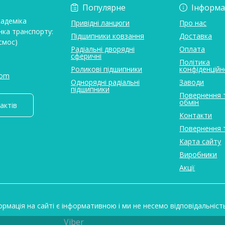
Популярне
Інформа
кадеміка
Привідні ланцюги
Про нас
нка транспорту:
Підшипники ковзання
Доставка
смос)
Радіальні дворядні
Оплата
сферичні
Політика
Роликові підшипники
конфіденційн
com
Однорядні радіальні
Заводи
підшипники
Повернення 
обмін
актів
Контакти
Повернення 
Карта сайту
Виробники
Акції
ормація на сайті є інформативною і ми не несемо відповідальніст
Viber