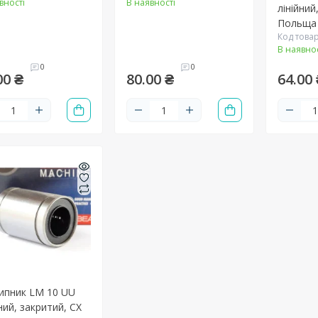
вності
В наявності
лінійний
Польща
Код товар
В наявнос
0
0
00 ₴
80.00 ₴
64.00 
ипник LM 10 UU
ний, закритий, CX