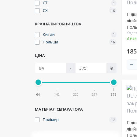
CT
1
CX
16
Підш
ліній
КРАЇНА ВИРОБНИЦТВА
Пол
Код т
Китай
1
В ная
Польща
16
185
ЦІНА
-
₴
64
142
220
297
375
МАТЕРІАЛ СЕПАРАТОРА
Полімер
17
Підш
ліній
Пол