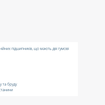
нійних підшипників, що мають дві гумові
у та бруду.
станини