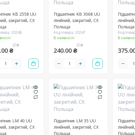
ипник KB 2558 UU
Підшипник KB 3068 UU
Підшипн
ний, закритий, CX
лінійний, закритий, CX
лінійний
ьща
Польща
Польща
овару: 20248
Код товару: 20247
Код товар
вності
В наявності
В наявнос
0
0
.00 ₴
240.00 ₴
375.0
ипник LM 40 UU
Підшипник LM 35 UU
Підшипн
ний, закритий, CX
лінійний, закритий, CX
лінійний
ьща
Польща
Польща