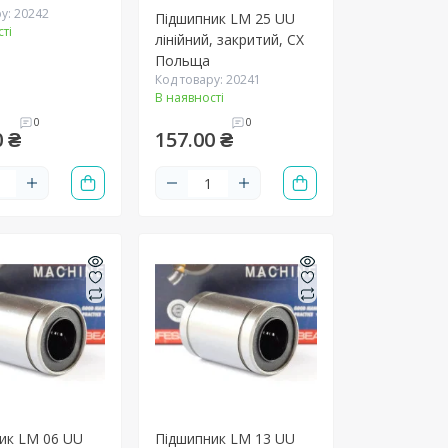
у: 20242
Підшипник LM 25 UU
ті
лінійний, закритий, CX
Польща
Код товару: 20241
В наявності
0
0
0 ₴
157.00 ₴
ик LM 06 UU
Підшипник LM 13 UU