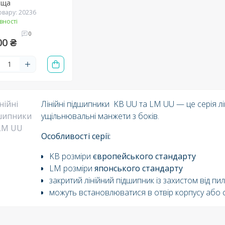
ьща
овару: 20236
вності
0
00 ₴
Лінійні підшипники KB UU та LM UU — це серія лі
ущільнювальні манжети з боків.
Особливості серії
:
KB розміри
європейського стандарту
LM розміри
японського стандарту
закритий лінійний підшипник із захистом від пил
можуть встановлюватися в отвір корпусу або 