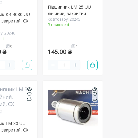
Підшипник LM 25 UU
лінійний, закритий
ик KB 4080 UU
Код товару: 20245
, закритий, CX
В наявності
у: 20246
ті
0
1
0 ₴
145.00 ₴
ик LM 30 UU
, закритий, CX