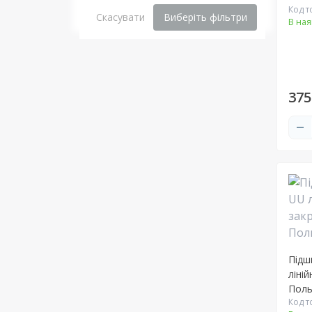
Код т
Скасувати
Виберіть фільтри
В ная
375
Підш
ліній
Пол
Код т