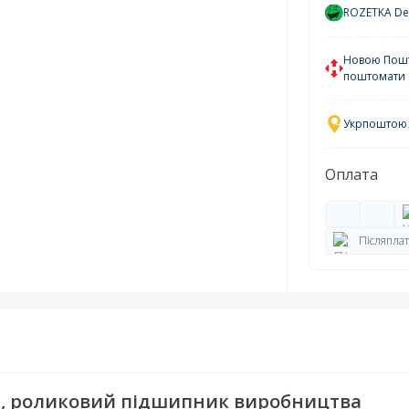
ROZETKA Del
Новою Пошто
поштомати
Укрпоштою у
Оплата
Післяплат
й, роликовий підшипник виробництва