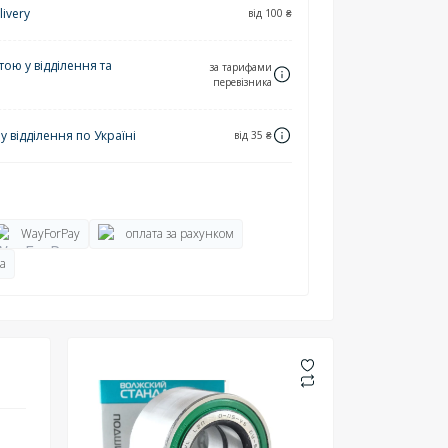
ivery
від 100 ₴
ю у відділення та
за тарифами
перевізника
 відділення по Україні
від 35 ₴
WayForPay
оплата за рахунком
а