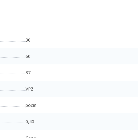
30
60
37
VPZ
росія
0,40
Сталь