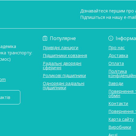
Дізнавайтеся першим про а
Підпишіться на нашу e-mai
Умови угоди
Популярне
Інформа
кадеміка
Привідні ланцюги
Про нас
нка транспорту:
Підшипники ковзання
Доставка
смос)
Радіальні дворядні
Оплата
сферичні
Політика
Роликові підшипники
конфіденційн
com
Однорядні радіальні
Заводи
підшипники
Повернення 
обмін
актів
Контакти
Повернення 
Карта сайту
Виробники
Акції