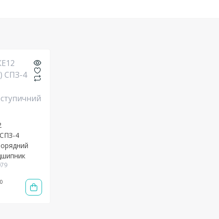
2
 СПЗ-4
ворядний
дшипник
079
0