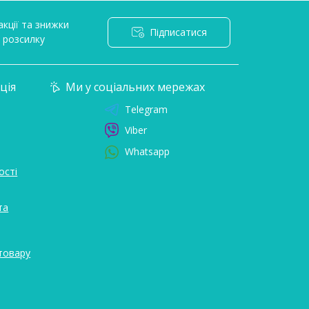
кції та знижки
Підписатися
l розсилку
ція
Ми у соціальних мережах
Telegram
Viber
Whatsapp
ості
та
товару