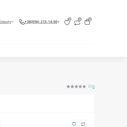
0
0
0
Клієнту
+38(096)-213-14-00
0