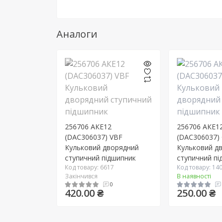
Аналоги
256706 АКЕ12
256706 АКЕ1
(DAC306037) VBF
(DAC306037)
Кульковий дворядний
Кульковий д
ступичний підшипник
ступичний пі
Код товару: 6617
Код товару: 14
Закінчився
В наявності
0
420.00 ₴
250.00 ₴