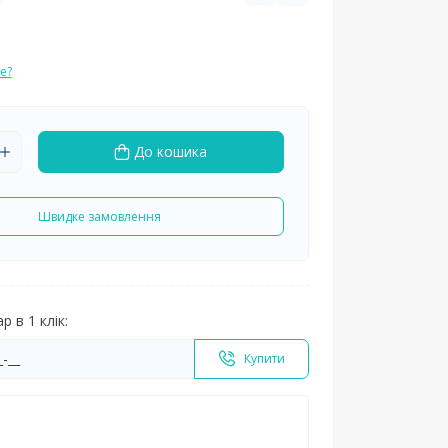
е?
До кошика
Швидке замовлення
 в 1 клік:
Купити