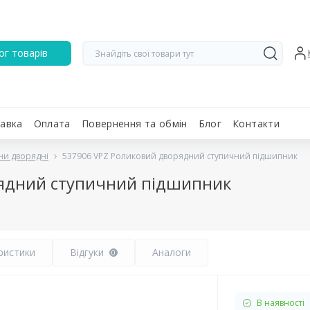
ог товарів
авка
Оплата
Повернення та обмін
Блог
Контакти
ни дворядні
537906 VPZ Роликовий дворядний ступичний підшипник
ядний ступичний підшипник
ристики
Відгуки
Аналоги
0
В наявності