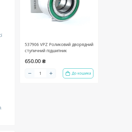
і
537906 VPZ Роликовий дворядний
ступичний підшипник
650.00 ₴
До кошика
.