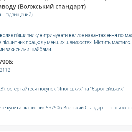
аводу (Волжський стандарт)
і – підвищений)
озволяє підшипнику витримувати велике навантаження по мас
е підшипник працює у менших швидкостях. Містить мастило.
ими захисними шайбами.
906:
 2112
З), остерігайтеся покупок “Японських” та “Європейських”
те купити підшипник 537906 Волзький Стандарт – зі знижкою