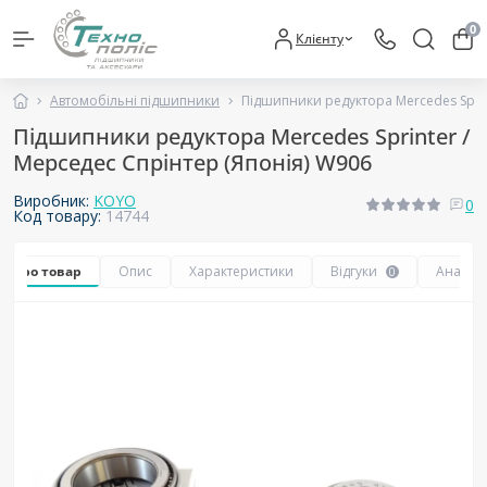
0
Клієнту
Автомобільні підшипники
Підшипники редуктора Mercedes Sprin
Підшипники редуктора Mercedes Sprinter /
Мерседес Спрінтер (Японія) W906
Виробник:
KOYO
0
Код товару:
14744
се про товар
Опис
Характеристики
Відгуки
Аналог
0