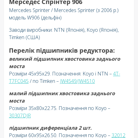
Мерседес Спрінтер 906
Mercedes Sprinter / Mercedes Sprinter (з 2006 р.)
модель W906 (дельфін)
Заводи виробники: NTN (Японія), Koyo (Японія),
Timken (США)
Перелік підшипників редуктора:
великий підшипник хвостовика заднього
моста
Розміри 45х95х29. Позначення: Koyo і NTN –
4T-
T7FC045
/ по Timken –
JW4549/JW4510
малий підшипник хвостовика заднього
моста
Розміри 35х80х22.75. Позначення по Koyo –
30307DJR
підшипник диференціала 2 шт.
Розміри 60x95x26.50. Позначення по Koyo –
32012