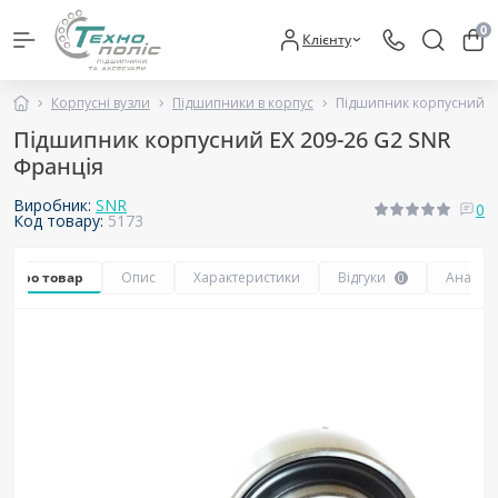
0
Клієнту
Корпусні вузли
Підшипники в корпус
Підшипник корпусний EX
Підшипник корпусний EX 209-26 G2 SNR
Франція
Виробник:
SNR
0
Код товару:
5173
се про товар
Опис
Характеристики
Відгуки
Аналог
0