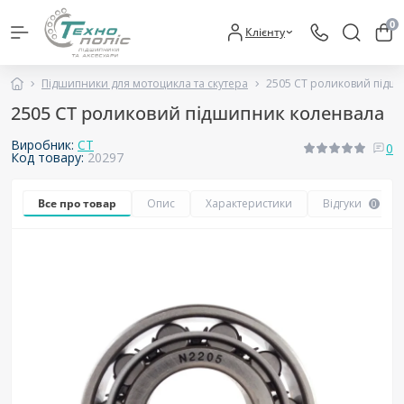
0
Клієнту
Підшипники для мотоцикла та скутера
2505 CT роликовий підш
2505 CT роликовий підшипник коленвала
Виробник:
CT
0
Код товару:
20297
Все про товар
Опис
Характеристики
Відгуки
0