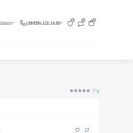
0
0
0
Клієнту
+38(096)-213-14-00
0