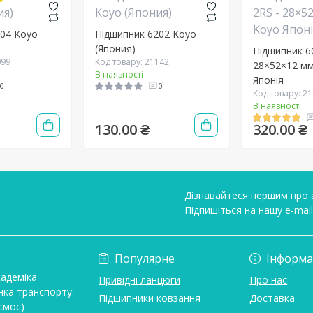
204 Koyo
Підшипник 6202 Koyo
(Япония)
Підшипник 60
099
Код товару: 21142
28×52×12 мм
В наявності
Японія
0
0
Код товару: 2
В наявності
130.00 ₴
320.00 ₴
Дізнавайтеся першим про а
Підпишіться на нашу e-mai
Умови угоди
Популярне
Інформа
кадеміка
Привідні ланцюги
Про нас
нка транспорту:
Підшипники ковзання
Доставка
смос)