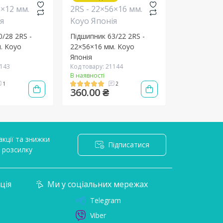
/28 2RS -
Підшипник 63/22 2RS -
. Koyo
22×56×16 мм. Koyo
Японія
1143
Код товару: 21144
В наявності
1
2
360.00 ₴
кції та знижки
Підписатися
l розсилку
ція
Ми у соціальних мережах
Telegram
Viber