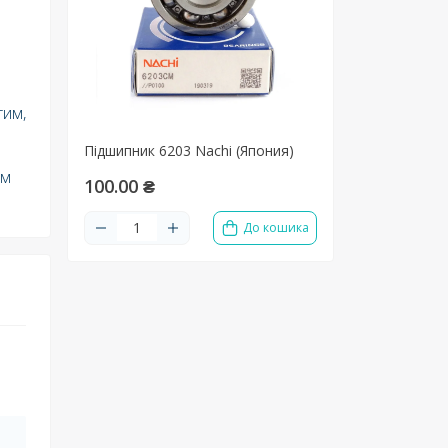
тим,
Підшипник 6203 Nachi (Япония)
ом
100.00 ₴
До кошика