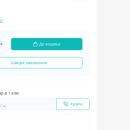
е?
До кошика
Швидке замовлення
 в 1 клік:
Купити