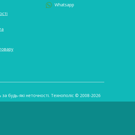
Whatsapp
ості
та
товару
ь за будь-які неточності. Технополіс © 2008-2026