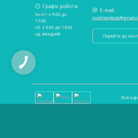
Графік роботи
E-mail
пн-пт: з 9:00 до
podshipnikizp@gmail.
17:00
сб: з 9:00 до 14:00
нд: вихідний
Перейти до конт
Вся інф