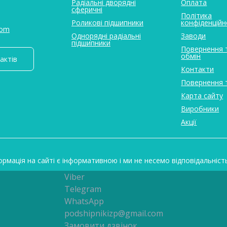
Радіальні дворядні
Оплата
сферичні
Політика
Роликові підшипники
конфіденційн
com
Однорядні радіальні
Заводи
підшипники
Повернення 
обмін
актів
Контакти
Повернення 
Карта сайту
Виробники
Акції
ормація на сайті є інформативною і ми не несемо відповідальніст
Viber
Telegram
WhatsApp
podshipnikizp@gmail.com
Замовити дзвінок