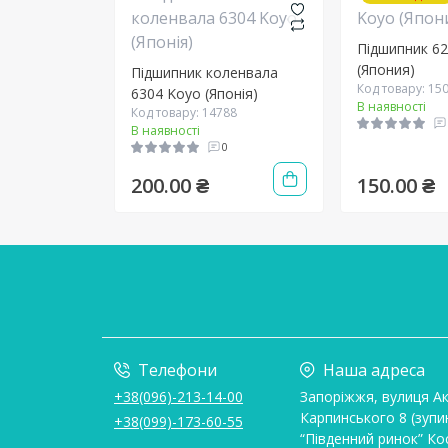
Підшипник 6
(Япония)
Підшипник коленвала
Код товару: 15
6304 Koyo (Японія)
В наявності
Код товару: 14788
В наявності
0
200.00 ₴
150.00 ₴
Телефони
Наша адреса
+38(096)-213-14-00
Запоріжжя, вулиця А
Карпинського 8 (зупи
+38(099)-173-60-55
“Південний ринок” Ко