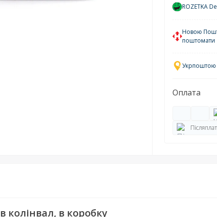
ROZETKA Del
Новою Пошто
поштомати
Укрпоштою у
Оплата
Післяплат
в колінвал, в коробку