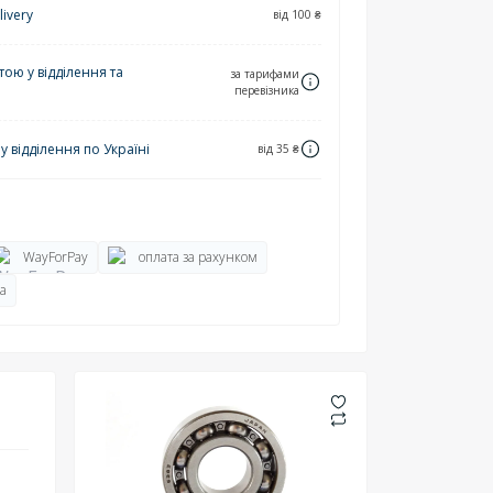
ivery
від 100 ₴
ю у відділення та
за тарифами
перевізника
 відділення по Україні
від 35 ₴
WayForPay
оплата за рахунком
а