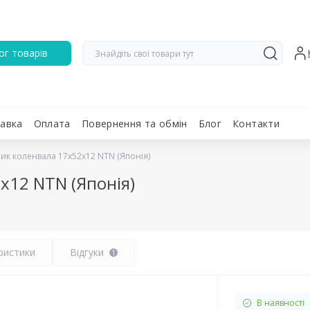
ог товарів
авка
Оплата
Повернення та обмін
Блог
Контакти
ик коленвала 17х52х12 NTN (Японія)
х12 NTN (Японія)
ристики
Відгуки
1
В наявності