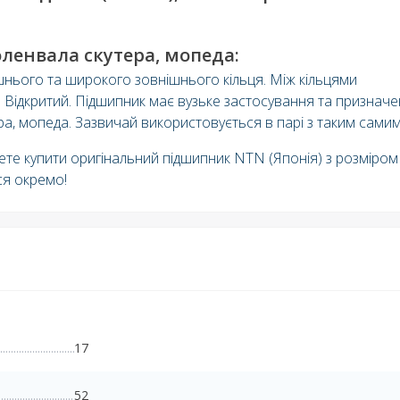
ленвала скутера, мопеда:
шнього та широкого зовнішнього кільця. Між кільцями
. Відкритий. Підшипник має вузьке застосування та признач
ра, мопеда. Зазвичай використовується в парі з таким самим
ете купити оригінальний підшипник NTN (Японія) з розміром
ся окремо!
17
52