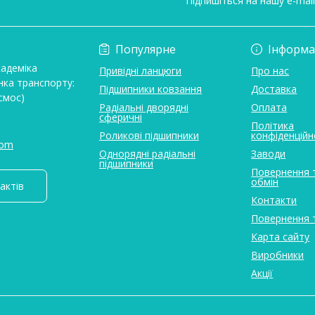
Підпишіться на нашу e-mai
Умови угоди
Популярне
Інформа
кадеміка
Привідні ланцюги
Про нас
нка транспорту:
Підшипники ковзання
Доставка
смос)
Радіальні дворядні
Оплата
сферичні
Політика
Роликові підшипники
конфіденційн
com
Однорядні радіальні
Заводи
підшипники
Повернення 
обмін
актів
Контакти
Повернення 
Карта сайту
Виробники
Акції