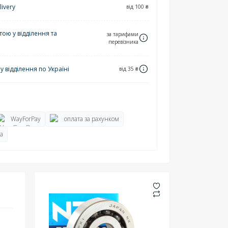
ivery
від 100 ₴
ю у відділення та
за тарифами
перевізника
 відділення по Україні
від 35 ₴
WayForPay
оплата за рахунком
а