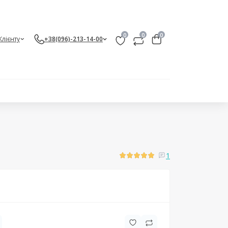
0
0
0
Клієнту
+38(096)-213-14-00
1