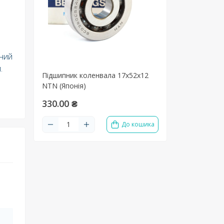
ений
.
Підшипник коленвала 17х52х12
NTN (Японія)
330.00 ₴
До кошика