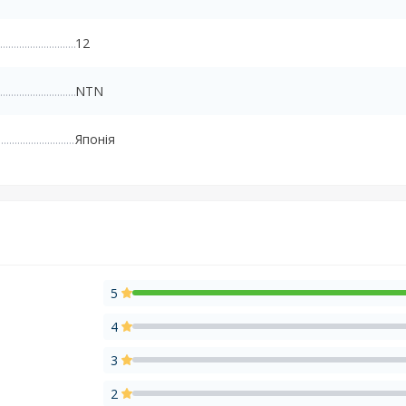
12
NTN
Японія
5
4
3
2