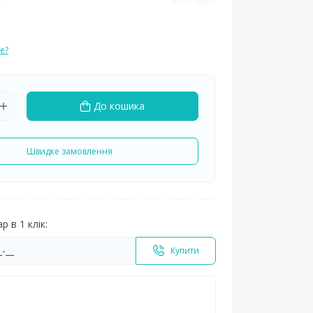
е?
До кошика
Швидке замовлення
 в 1 клік:
Купити