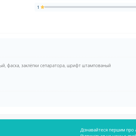
1
ый, фаска, заклёпки сепаратора, шрифт штампованый
Дізнавайтеся першим про а