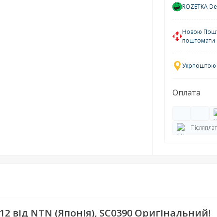
ROZETKA Del
Новою Пошто
поштомати
Укрпоштою у
Оплата
Післяплат
2 від NTN (Японія), SC0390 Оригінальний!