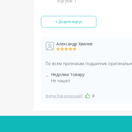
Відгуків: 1
+ Додати відгук
Александр Хвилев
По всем признакам подшипник оригинальн
–
Недоліки товару:
Не нашел
Відгук був корисний?
0