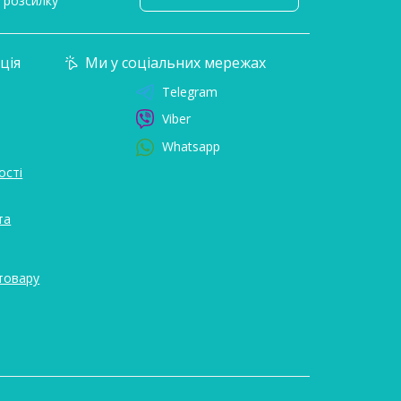
l розсилку
ція
Ми у соціальних мережах
Telegram
Viber
Whatsapp
ості
та
товару