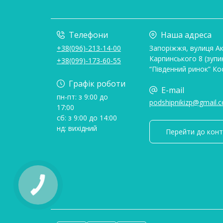
Телефони
Наша адреса
+38(096)-213-14-00
Запоріжжя, вулиця А
Карпинського 8 (зупи
+38(099)-173-60-55
“Південний ринок” Ко
Графік роботи
E-mail
пн-пт: з 9:00 до
podshipnikizp@gmail.
17:00
сб: з 9:00 до 14:00
нд: вихідний
Перейти до конт