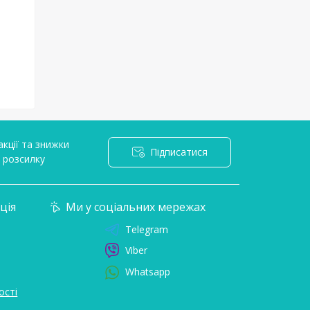
кції та знижки
Підписатися
l розсилку
ція
Ми у соціальних мережах
Telegram
Viber
Whatsapp
ості