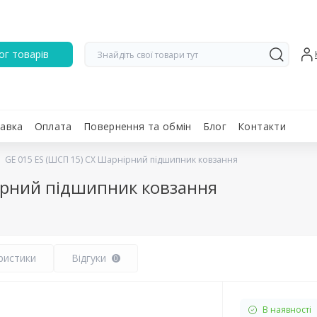
ог товарів
авка
Оплата
Повернення та обмін
Блог
Контакти
GE 015 ES (ШСП 15) CX Шарнірний підшипник ковзання
ірний підшипник ковзання
ристики
Відгуки
0
В наявності