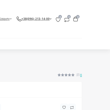
0
0
0
Клієнту
+38(096)-213-14-00
0