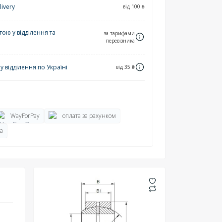
ivery
від 100 ₴
ю у відділення та
за тарифами
перевізника
 відділення по Україні
від 35 ₴
WayForPay
оплата за рахунком
а