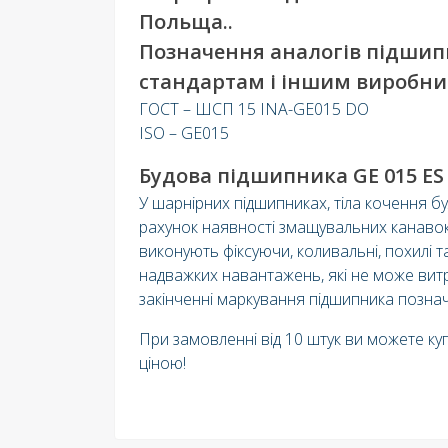
Польща..
Позначення аналогів підшипн
стандартам і іншим виробни
ГОСТ – ШСП 15 INA-GE015 DO
ISO – GE015
Будова підшипника GE 015 ES 
У шарнірних підшипниках, тіла кочення б
рахунок наявності змащувальних канавок 
виконують фіксуючи, коливальні, похилі 
надважких навантажень, які не може вит
закінченні маркування підшипника позначає
При замовленні від 10 штук ви можете ку
ціною!