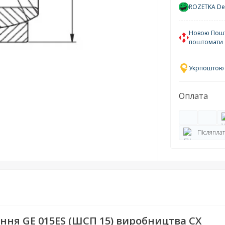
ROZETKA Del
Новою Пошто
поштомати
Укрпоштою у
Оплата
Післяплат
ня GE 015ES (ШСП 15) виробництва CX