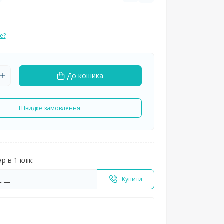
е?
До кошика
Швидке замовлення
 в 1 клік:
Купити