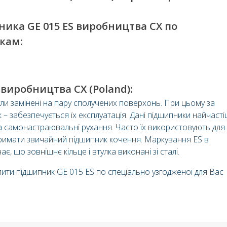
ика GE 015 ES виробництва СХ по
кам:
виробництва CX (Poland):
ули замінені на пару сполучених поверхонь. При цьому за
– забезпечується їх експлуатація. Дані підшипники найчаст
та самонастраювальні рухання. Часто їх використовують для
римати звичайний підшипник кочення. Маркування ES в
, що зовнішнє кільце і втулка виконані зі сталі.
пити підшипник GE 015 ES по спеціально узгодженої для Вас