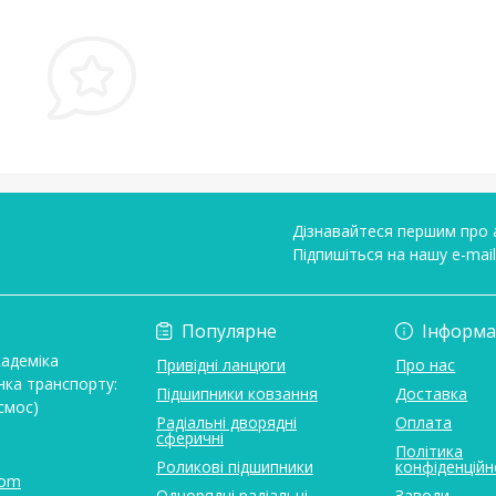
Дізнавайтеся першим про а
Підпишіться на нашу e-mai
Умови угоди
Популярне
Інформа
кадеміка
Привідні ланцюги
Про нас
нка транспорту:
Підшипники ковзання
Доставка
смос)
Радіальні дворядні
Оплата
сферичні
Політика
Роликові підшипники
конфіденційн
com
Однорядні радіальні
Заводи