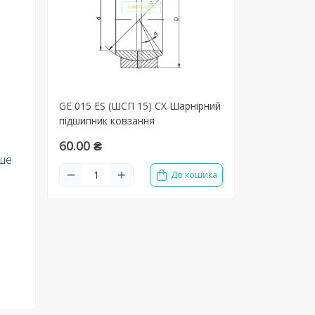
GE 015 ES (ШСП 15) CX Шарнірний
підшипник ковзання
60.00 ₴
іше
До кошика