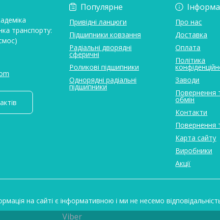
Популярне
Інформа
кадеміка
Привідні ланцюги
Про нас
нка транспорту:
Підшипники ковзання
Доставка
смос)
Радіальні дворядні
Оплата
сферичні
Політика
Роликові підшипники
конфіденційн
com
Однорядні радіальні
Заводи
підшипники
Повернення 
обмін
актів
Контакти
Повернення 
Карта сайту
Виробники
Акції
ормація на сайті є інформативною і ми не несемо відповідальніст
Viber