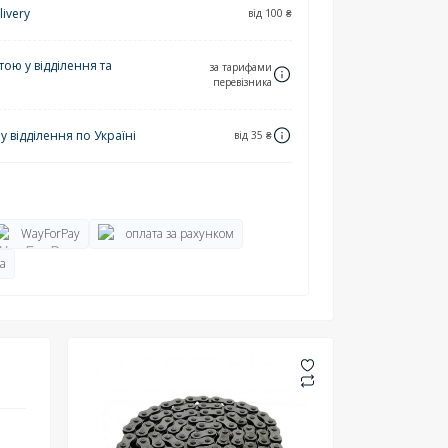
ivery
від 100 ₴
ю у відділення та
за тарифами
перевізника
 відділення по Україні
від 35 ₴
WayForPay
оплата за рахунком
а