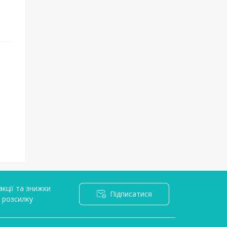
кції та знижки
Підписатися
l розсилку