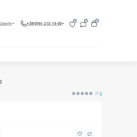
0
0
0
Клієнту
+38(096)-213-14-00
р
0