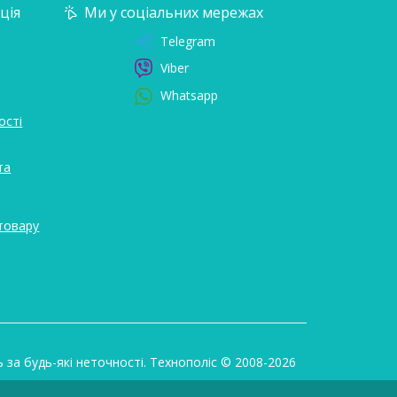
ція
Ми у соціальних мережах
Telegram
Viber
Whatsapp
ості
та
товару
ь за будь-які неточності. Технополіс © 2008-2026