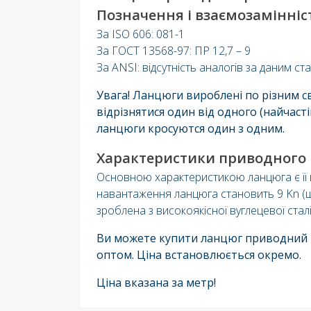
Позначення і взаємозамінніс
За ISO 606: 081-1
За ГОСТ 13568-97: ПР 12,7 – 9
За ANSI: відсутність аналогів за даним с
Увага! Ланцюги вироблені по різним 
відрізнятися один від одного (найчас
ланцюги кросуются один з одним.
Характеристики приводного р
Основною характеристикою ланцюга є її к
навантаження ланцюга становить 9 Kn (що
зроблена з високоякісної вуглецевої сталі
Ви можете купити ланцюг приводний р
оптом. Ціна встановлюється окремо.
Ціна вказана за метр!