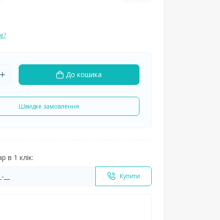
е?
До кошика
Швидке замовлення
 в 1 клік:
Купити