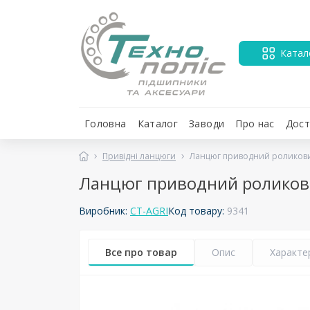
Катал
Головна
Каталог
Заводи
Про нас
Дост
Привідні ланцюги
Ланцюг приводний роликовий 
Ланцюг приводний роликовий
Виробник:
CT-AGRI
Код товару:
9341
Все про товар
Опис
Характе