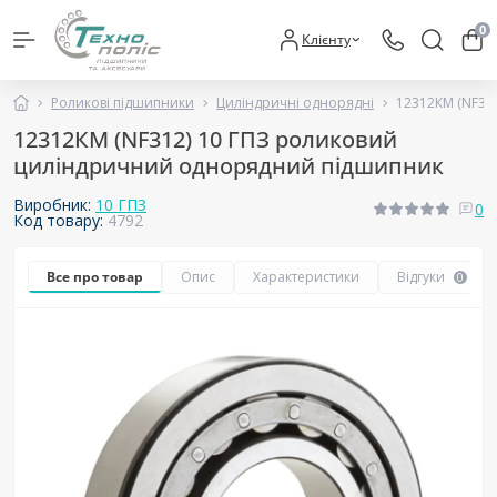
0
Клієнту
Роликові підшипники
Циліндричні однорядні
12312КМ (NF31
12312КМ (NF312) 10 ГПЗ роликовий
циліндричний однорядний підшипник
Виробник:
10 ГПЗ
0
Код товару:
4792
Все про товар
Опис
Характеристики
Відгуки
0