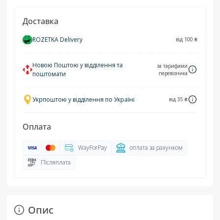
Доставка
ROZETKA Delivery
від 100 ₴
Новою Поштою у відділення та
за тарифами
поштомати
перевізника
Укрпоштою у відділення по Україні
від 35 ₴
Оплата
WayForPay
оплата за рахунком
Післяплата
Опис