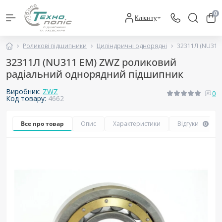
0
Клієнту
Роликові підшипники
Циліндричні однорядні
32311Л (NU311
32311Л (NU311 EM) ZWZ роликовий
радіальний однорядний підшипник
Виробник:
ZWZ
0
Код товару:
4662
Все про товар
Опис
Характеристики
Відгуки
0