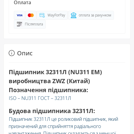
Оплата
WayForPay
оплата за рахунком
Післяплата
Опис
Підшипник 32311Л (NU311 EM)
виробництва ZWZ (Китай)
Позначення підшипника:
ISO – NU311 ГОСТ – 32311Л
Будова підшипника 32311Л:
Підшипник 32311Л це роликовий підшипник, який
призначений для сприйняття радіального
навантаження. Підшипник складається з меншої