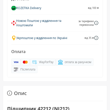
ROZETKA Delivery
від 100 ₴
Новою Поштою у відділення та
за тарифами
поштомати
перевізника
Укрпоштою у відділення по Україні
від 35 ₴
Оплата
WayForPay
оплата за рахунком
Післяплата
Опис
Підшипник 42212 (NJ212)