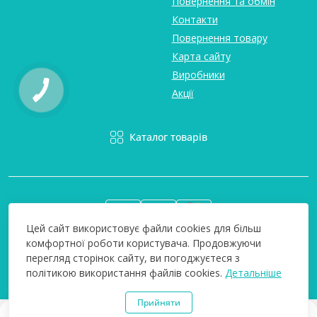
Повернення та обмін
Контакти
Повернення товару
Карта сайту
Виробники
Акції
Каталог товарів
Цей сайт використовує файли cookies для більш
комфортної роботи користувача. Продовжуючи
Вся інформація на сайті є інформативною і ми не несемо
перегляд сторінок сайту, ви погоджуєтеся з
відповідальність за будь-які неточності. Технополіс © 2008-
політикою використання файлів cookies.
Детальніше
2026
Прийняти
0
0