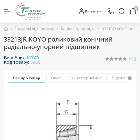
0
Клієнту
Роликові підшипники
Конічні однорядні
33213JR KOYO роли
33213JR KOYO роликовий конічний
радіально-упорний підшипник
Виробник:
KOYO
0
Код товару:
5006
Все про товар
Опис
Характеристики
Відгуки
0