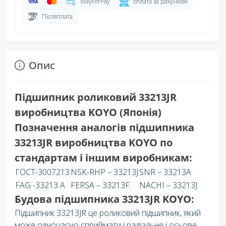
WayForPay
оплата за рахунком
Післяплата
Опис
Підшипник роликовий 33213JR
виробництва KOYO (Японія)
Позначення аналогів підшипника
33213JR виробництва KOYO по
стандартам і іншим виробникам:
ГОСТ-3007213
NSK-RHP – 33213J
SNR – 33213A
FAG -33213 A
FERSA – 33213F
NACHI – 33213J
Будова підшипника 33213JR KOYO:
Підшипник 33213JR це роликовий підшипник, який
може одночасно сприймати і радіальне і осьове