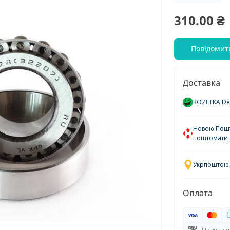
310.00 ₴
Повідомит
Доставка
ROZETKA Del
Новою Пошто
поштомати
Укрпоштою у
Оплата