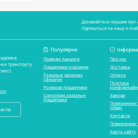
Дізнавайтеся першим про а
Підпишіться на нашу e-mai
Умови угоди
Популярне
Інформа
кадеміка
Привідні ланцюги
Про нас
нка транспорту:
Підшипники ковзання
Доставка
смос)
Радіальні дворядні
Оплата
сферичні
Політика
Роликові підшипники
конфіденційн
com
Однорядні радіальні
Заводи
підшипники
Повернення 
обмін
актів
Контакти
Повернення 
Карта сайту