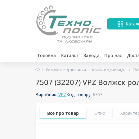
Катал
Головна
Каталог
Заводи
Про нас
Дост
Роликові підшипники
Конічні однорядні
750
7507 (32207) VPZ Волжск р
Виробник:
VPZ
Код товару:
6353
Все про товар
Опис
Характе