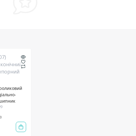
 роликовий
діально-
дшипник
99
0