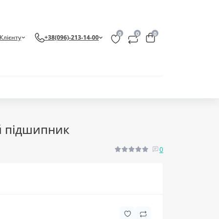
0
0
0
Клієнту
+38(096)-213-14-00
й підшипник
0