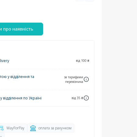
и про наявність
ivery
від 100 ₴
ю у відділення та
за тарифами
перевізника
 відділення по Україні
від 35 ₴
WayForPay
оплата за рахунком