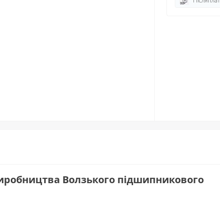
Післяплат
 виробництва Волзького підшипникового