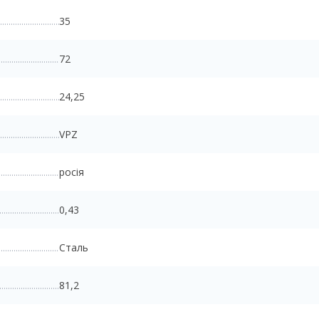
35
72
24,25
VPZ
росія
0,43
Сталь
81,2