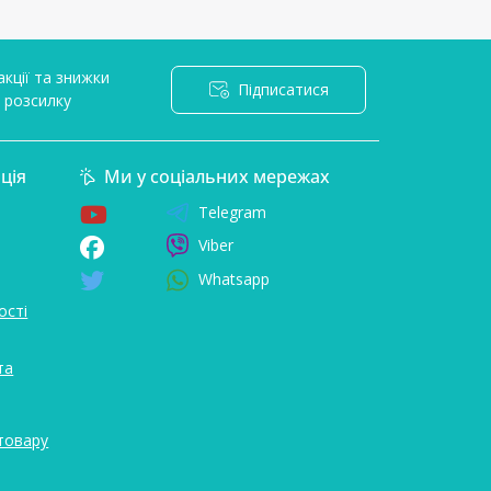
кції та знижки
Підписатися
l розсилку
ція
Ми у соціальних мережах
Telegram
Viber
Whatsapp
ості
та
товару