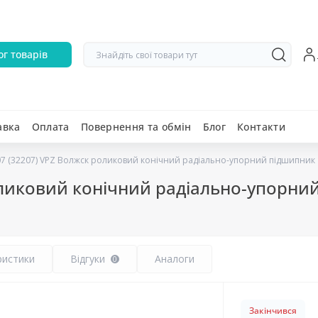
ог товарів
авка
Оплата
Повернення та обмін
Блог
Контакти
7 (32207) VPZ Волжск роликовий конічний радіально-упорний підшипник
оликовий конічний радіально-упорни
ристики
Відгуки
Аналоги
0
Закінчився