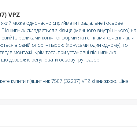
7) VPZ
 який може одночасно сприймати і радіальне і осьове
. Підшипник складається з кільця (меншого внутрішнього) на
евий) з роликами конічної форми які і є тілами кочення для
ться в одній опорі – парою (конусами один одному), то
у в монтажі. Крім того, при установці підшипника
 що дозволяє регулювати осьову гру і зазор.
жете купити підшипник 7507 (32207) VPZ зі знижкою. Ціна