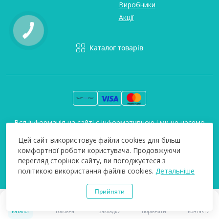
Виробники
Акції
Каталог товарів
Вся інформація на сайті є інформативною і ми не несемо
відповідальність за будь-які неточності. Технополіс © 2008-
Цей сайт використовує файли cookies для більш
2026
комфортної роботи користувача. Продовжуючи
перегляд сторінок сайту, ви погоджуєтеся з
політикою використання файлів cookies.
Детальніше
Прийняти
0
0
Каталог
Головна
Закладки
Порівняти
Контакти