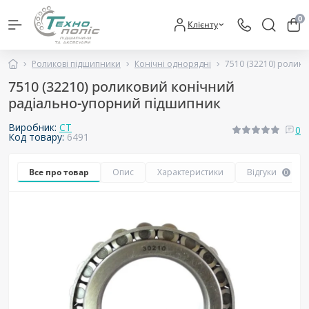
0
Клієнту
Роликові підшипники
Конічні однорядні
7510 (32210) ролик
7510 (32210) роликовий конічний
радіально-упорний підшипник
Виробник:
CT
0
Код товару:
6491
Все про товар
Опис
Характеристики
Відгуки
0