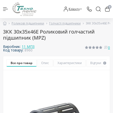
0
Клієнту
Роликові підшипники
Голчасті підшипники
3КК 30x35x46Е Ро
3КК 30x35x46Е Роликовий голчастий
підшипник (MPZ)
Виробник:
11 МПЗ
0
Код товару:
8960
Все про товар
Опис
Характеристики
Відгуки
0