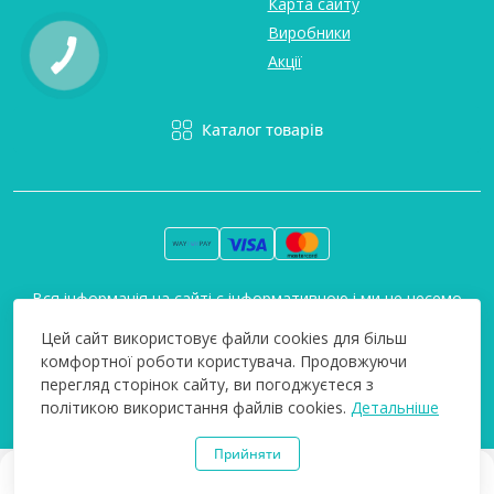
Карта сайту
Виробники
Акції
Каталог товарів
Вся інформація на сайті є інформативною і ми не несемо
відповідальність за будь-які неточності. Технополіс © 2008-
Цей сайт використовує файли cookies для більш
2026
комфортної роботи користувача. Продовжуючи
перегляд сторінок сайту, ви погоджуєтеся з
політикою використання файлів cookies.
Детальніше
Прийняти
0
0