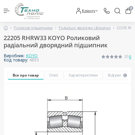
0
Клієнту
Роликові підшипники
Радіальні дворядні сферичні
22205 RH
22205 RHRW33 KOYO Роликовий
радіальний дворядний підшипник
Виробник:
KOYO
0
Код товару:
4893
Все про товар
Опис
Характеристики
Відгуки
0