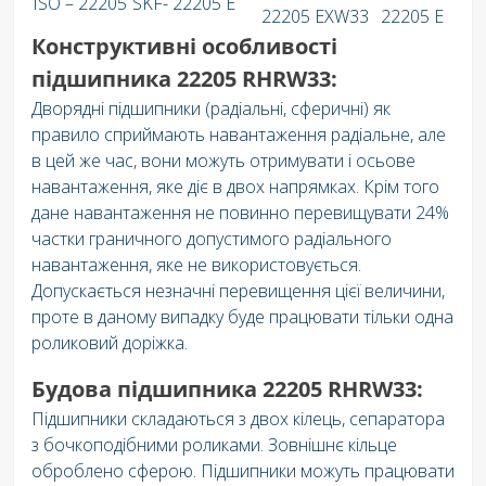
ISO – 22205
SKF- 22205 E
22205 EXW33
22205 E
Конструктивні особливості
підшипника 22205 RHRW33:
Дворядні підшипники (радіальні, сферичні) як
правило сприймають навантаження радіальне, але
в цей же час, вони можуть отримувати і осьове
навантаження, яке діє в двох напрямках. Крім того
дане навантаження не повинно перевищувати 24%
частки граничного допустимого радіального
навантаження, яке не використовується.
Допускається незначні перевищення цієї величини,
проте в даному випадку буде працювати тільки одна
роликовий доріжка.
Будова підшипника 22205 RHRW33:
Підшипники складаються з двох кілець, сепаратора
з бочкоподібними роликами. Зовнішнє кільце
оброблено сферою. Підшипники можуть працювати