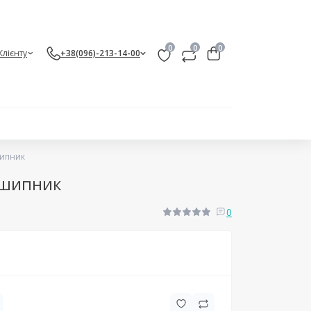
0
0
0
Клієнту
+38(096)-213-14-00
шипник
дшипник
0