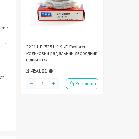
й же
ння
22211 E (53511) SKF-Explorer
Роликовий радіальний дворядний
підшипник
3 450.00 ₴
ез
До кошика