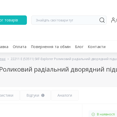
ог товарів
авка
Оплата
Повернення та обмін
Блог
Контакти
ичні
22211 E (53511) SKF-Explorer Роликовий радіальний дворядний під
er Роликовий радіальний дворядний пі
ристики
Відгуки
Аналоги
0
В наявності