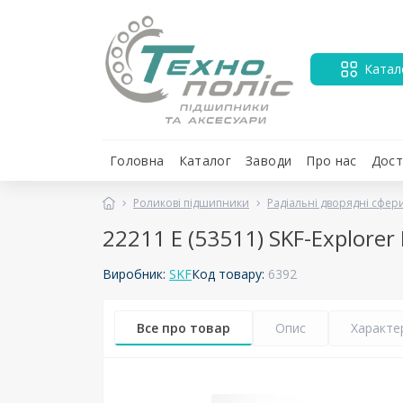
Катал
Головна
Каталог
Заводи
Про нас
Дост
Роликові підшипники
Радіальні дворядні сфер
22211 E (53511) SKF-Explor
Виробник:
SKF
Код товару:
6392
Все про товар
Опис
Характе