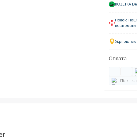
ROZETKA Del
Новою Пошто
поштомати
Укрпоштою у
Оплата
Післяплат
er