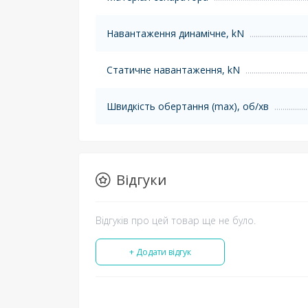
Навантаження динамічне, kN
Статичне навантаження, kN
Швидкість обертання (max), об/хв
Відгуки
Відгуків про цей товар ще не було.
+ Додати відгук