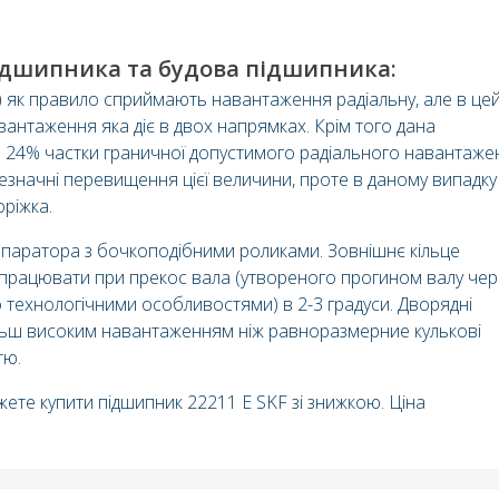
ідшипника та б
удова підшипника
:
і) як правило сприймають навантаження радіальну, але в це
вантаження яка діє в двох напрямках. Крім того дана
24% частки граничної допустимого радіального навантаже
езначні перевищення цієї величини, проте в даному випадку
ріжка.
сепаратора з бочкоподібними роликами. Зовнішнє кільце
рацювати при прекос вала (утвореного прогином валу чер
 технологічними особливостями) в 2-3 градуси. Дворядні
льш високим навантаженням ніж равноразмерние кулькові
тю.
жете купити підшипник 22211 E SKF зі знижкою. Ціна