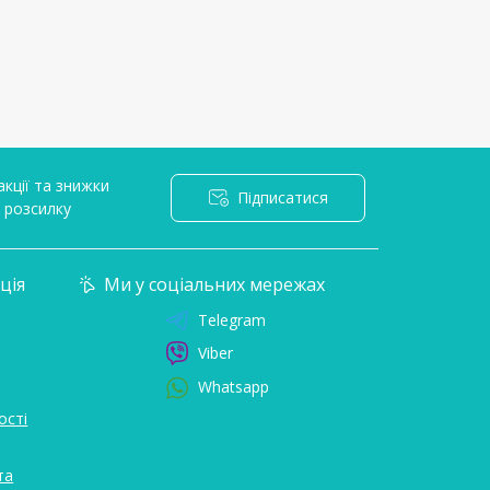
кції та знижки
Підписатися
l розсилку
ція
Ми у соціальних мережах
Telegram
Viber
Whatsapp
ості
та