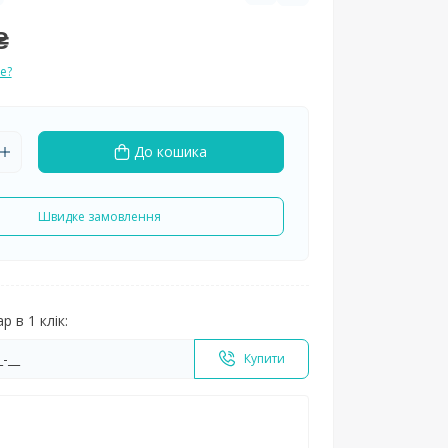
₴
е?
До кошика
Швидке замовлення
 в 1 клік:
Купити