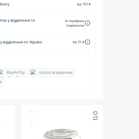
ivery
від 100 ₴
ю у відділення та
за тарифами
перевізника
 відділення по Україні
від 35 ₴
WayForPay
оплата за рахунком
а