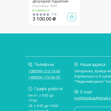
дворядний підшипник
Код товару: 4888
В наявності
0
3 100.00 ₴
Телефони
Наша адреса
+38(096)-213-14-00
Запоріжжя, вулиця А
Карпинського 8 (зупи
+38(099)-173-60-55
“Південний ринок” Ко
Графік роботи
E-mail
пн-пт: з 9:00 до
podshipnikizp@gmail.
17:00
сб: з 9:00 до 14:00
нд: вихідний