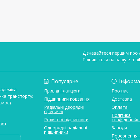
Дізнавайтеся першим про а
Підпишіться на нашу e-mai
Умови угоди
Популярне
Інформа
кадеміка
Привідні ланцюги
Про нас
нка транспорту:
Підшипники ковзання
Доставка
смос)
Радіальні дворядні
Оплата
сферичні
Політика
Роликові підшипники
конфіденційн
com
Однорядні радіальні
Заводи
підшипники
Повернення 