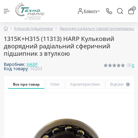
0
Клієнту
Кулькові підшипники
Дворядні радіальні самовстановлювальні
1315K+H315 (11313) HARP Кульковий
дворядний радіальний сферичний
підшипник з втулкою
Виробник:
HARP
0
Код товару:
10203
Все про товар
Опис
Характеристики
Відгуки
0