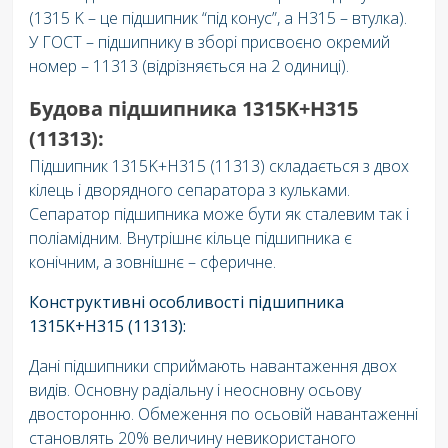
(1315 K – це підшипник “під конус”, а H315 – втулка).
У ГОСТ – підшипнику в зборі присвоєно окремий
номер – 11313 (відрізняється на 2 одиниці).
Будова підшипника 1315K+H315
(11313):
Підшипник 1315K+H315 (11313) складається з двох
кілець і дворядного сепаратора з кульками.
Сепаратор підшипника може бути як сталевим так і
поліамідним. Внутрішнє кільце підшипника є
конічним, а зовнішнє – сферичне.
Конструктивні особливості підшипника
1315K+H315 (11313):
Дані підшипники сприймають навантаження двох
видів. Основну радіальну і неосновну осьову
двосторонню. Обмеження по осьовій навантаженні
становлять 20% величину невикористаного