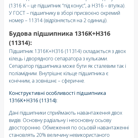
(1316 K – це підшипник “під конус”, а H316 – втулка).
У ГОСТ – підшипнику в зборі присвоєно окремий
номер – 11314 (відрізняється на 2 одиниці).
Будова підшипника 1316K+H316
(11314):
Підшипник 1316K+H316 (11314) складається з двох
кілець і дворядного сепаратора з кульками.
Сепаратор підшипника може бути як сталевим так і
поліамідним. Внутрішнє кільце підшипника є
конічним, а зовнішнє – сферичне.
Конструктивні особливості підшипника
1316K+H316 (11314):
Дані підшипники сприймають навантаження двох
видів. Основну радіальну і неосновну осьову
двосторонню. Обмеження по осьовій навантаженні
становлять 20% величину невикористаного