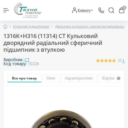
0
Клієнту
Кулькові підшипники
Дворядні радіальні самовстановлювальні
1316K+H316 (11314) СТ Кульковий
дворядний радіальний сферичний
підшипник з втулкою
Виробник:
CT
1
Код товару:
10226
Все про товар
Опис
Характеристики
Відгуки
1