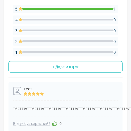
5
1
4
0
3
0
2
0
1
0
+ Додати відгук
тест
тесттесттесттесттесттесттесттесттесттесттесттесттесттес
Відгук був корисний?
0