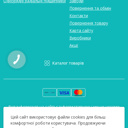
Однорядні радіальні підшипники
Заводи
Повернення та обмін
Контакти
Повернення товару
Карта сайту
Виробники
Акції
Каталог товарів
Вся інформація на сайті є інформативною і ми не несемо
відповідальність за будь-які неточності. Технополіс © 2008-
Цей сайт використовує файли cookies для більш
2026
комфортної роботи користувача. Продовжуючи