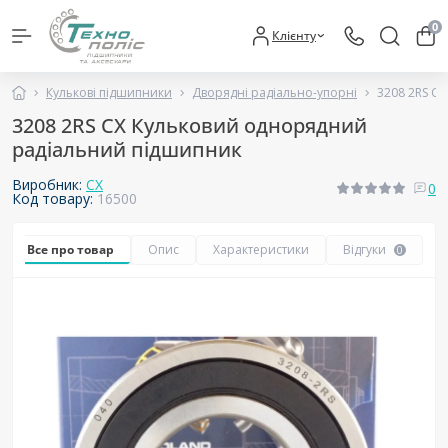
0
Клієнту
Кулькові підшипники
Дворядні радіально-упорні
3208 2RS C
3208 2RS CX Кульковий однорядний
радіальний підшипник
Виробник:
CX
0
Код товару:
16500
Все про товар
Опис
Характеристики
Відгуки
0