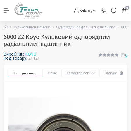
0
Клієнту
Кулькові підшипники
Однорядні радіальні підшипники
6000 
6000 ZZ Koyo Кульковий однорядний
радіальний підшипник
Виробник:
KOYO
0
Код товару:
21121
Все про товар
Опис
Характеристики
Відгуки
0