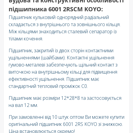
Будова та конструктивні особливості
підшипника 6001 2RSCM KOYO:
Підшипник кульковий однорядний радіальний
складається з внутрішнього та зовнішнього кільця.
Між кільцями знаходиться сталевий сепаратор із
тілами кочення.
Підшипник, закритий із двох сторін контактними
ущільненнями (шайбами). Контактні ущільнення
гумово-металеві забезпечують щільний контакт з
виточкою на внутрішньому кільці для підвищення
ефективності ущільнення. Підшипник має
стандартний тепловий проміжок C0.
Підшипник має розміри 12*28*8 та застосовується
на вал 12 мм.
При замовленні від 10 штук оптом Ви можете купити
оригінальний підшипник 6001 2RS KOYO зі знижкою.
Ціна встановлюється окремо!