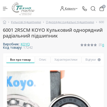
0
Клієнту
Кулькові підшипники
Однорядні радіальні підшипники
6001
6001 2RSCM KOYO Кульковий однорядний
радіальний підшипник
Виробник:
KOYO
0
Код товару:
17242
Все про товар
Опис
Характеристики
Відгуки
0