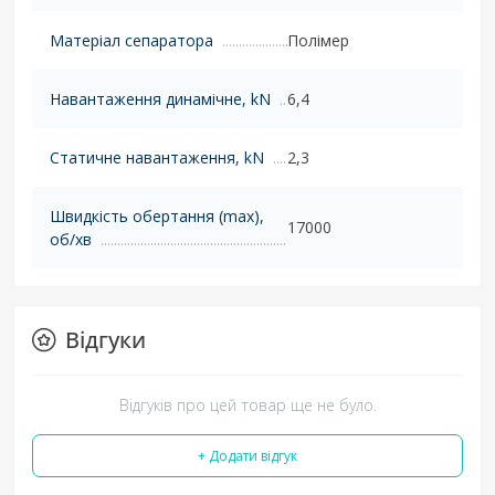
Матеріал сепаратора
Полімер
Навантаження динамічне, kN
6,4
Статичне навантаження, kN
2,3
Швидкість обертання (max),
17000
об/хв
Відгуки
Відгуків про цей товар ще не було.
+ Додати відгук