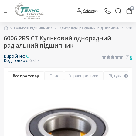
0
Клієнту
Кулькові підшипники
Однорядні радіальні підшипники
6006 
6006 2RS CT Кульковий однорядний
радіальний підшипник
Виробник:
CT
0
Код товару:
6737
Все про товар
Опис
Характеристики
Відгуки
0