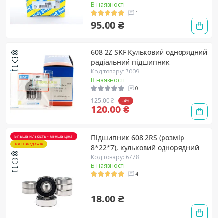
В наявності
1
95.00 ₴
608 2Z SKF Кульковий однорядний
радіальний підшипник
Код товару: 7009
В наявності
0
125.00 ₴
-4%
120.00 ₴
Підшипник 608 2RS (розмір
Більша кількість - менша ціна!
ТОП ПРОДАЖІВ
8*22*7), кульковий однорядний
Код товару: 6778
В наявності
4
18.00 ₴