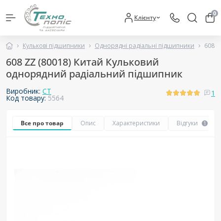
0
Клієнту
Кулькові підшипники
Однорядні радіальні підшипники
608 Z
608 ZZ (80018) Китай Кульковий
однорядний радіальний підшипник
Виробник:
CT
1
Код товару:
5564
Все про товар
Опис
Характеристики
Відгуки
1