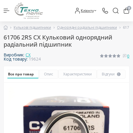
0
Клієнту
Кулькові підшипники
Однорядні радіальні підшипники
61706
61706 2RS CX Кульковий однорядний
радіальний підшипник
Виробник:
CX
0
Код товару:
19624
Все про товар
Опис
Характеристики
Відгуки
0