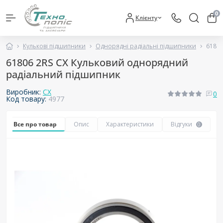
0
Клієнту
Кулькові підшипники
Однорядні радіальні підшипники
61806
61806 2RS CX Кульковий однорядний
радіальний підшипник
Виробник:
CX
0
Код товару:
4977
Все про товар
Опис
Характеристики
Відгуки
0