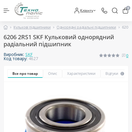
0
Клієнту
Кулькові підшипники
Однорядні радіальні підшипники
6206 
6206 2RS1 SKF Кульковий однорядний
радіальний підшипник
Виробник:
SKF
0
Код товару:
4627
Все про товар
Опис
Характеристики
Відгуки
0