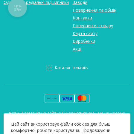
Однорядні радіальні підшипники
Заводи
КНОПКА
Повернення та обмін
ЗВ'ЯЗКУ
Контакти
Повернення товару
Карта сайту
Виробники
Акції
Каталог товарів
Вся інформація на сайті є інформативною і ми не несемо
відповідальність за будь-які неточності. Технополіс © 2008-
Цей сайт використовує файли cookies для більш
2026
комфортної роботи користувача. Продовжуючи