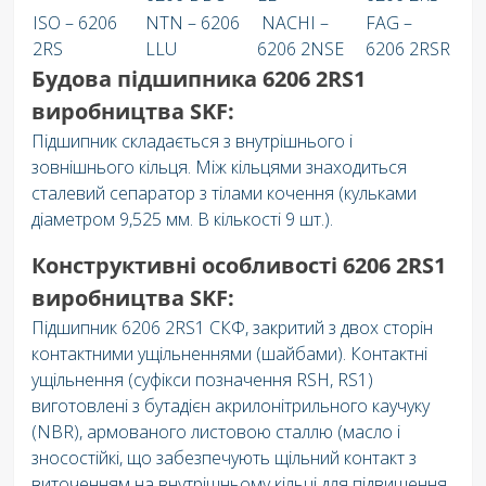
ISO – 6206
NTN – 6206
NACHI –
FAG –
2RS
LLU
6206 2NSE
6206 2RSR
Будова підшипника 6206 2RS1
виробництва SKF:
Підшипник складається з внутрішнього і
зовнішнього кільця. Між кільцями знаходиться
сталевий сепаратор з тілами кочення (кульками
діаметром 9,525 мм. В кількості 9 шт.).
Конструктивні особливості 6206 2RS1
виробництва SKF:
Підшипник 6206 2RS1 СКФ, закритий з двох сторін
контактними ущільненнями (шайбами). Контактні
ущільнення (суфікси позначення RSH, RS1)
виготовлені з бутадієн акрилонітрильного каучуку
(NBR), армованого листовою сталлю (масло і
зносостійкі, що забезпечують щільний контакт з
виточенням на внутрішньому кільці для підвищення