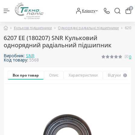
0
Клієнту
Кулькові підшипники
Однорядні радіальні підшипники
6207 
6207 ЕЕ (180207) SNR Кульковий
однорядний радіальний підшипник
Виробник:
SNR
0
Код товару:
5568
Все про товар
Опис
Характеристики
Відгуки
0