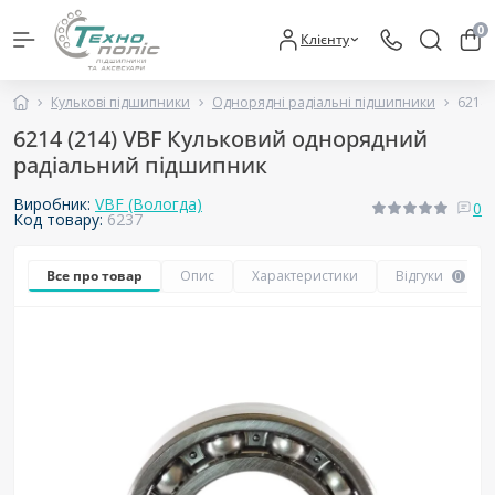
0
Клієнту
Кулькові підшипники
Однорядні радіальні підшипники
6214 
6214 (214) VBF Кульковий однорядний
радіальний підшипник
Виробник:
VBF (Вологда)
0
Код товару:
6237
Все про товар
Опис
Характеристики
Відгуки
0