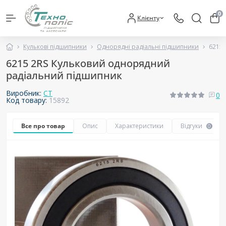
0
Клієнту
Кулькові підшипники
Однорядні радіальні підшипники
6215 
6215 2RS Кульковий однорядний
радіальний підшипник
Виробник:
CT
0
Код товару:
15892
Все про товар
Опис
Характеристики
Відгуки
0