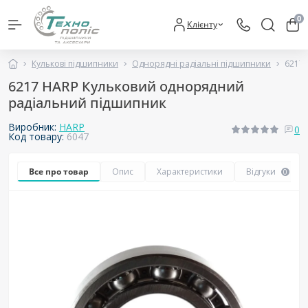
0
Клієнту
Кулькові підшипники
Однорядні радіальні підшипники
6217
6217 HARP Кульковий однорядний
радіальний підшипник
Виробник:
HARP
0
Код товару:
6047
Все про товар
Опис
Характеристики
Відгуки
0