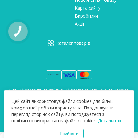
Карта сайту
Виробники
Акції
Каталог товарів
Вся інформація на сайті є інформативною і ми не несемо
відповідальність за будь-які неточності. Технополіс © 2008-
Цей сайт використовує файли cookies для більш
2026
комфортної роботи користувача. Продовжуючи
перегляд сторінок сайту, ви погоджуєтеся з
політикою використання файлів cookies.
Детальніше
Прийняти
0
0