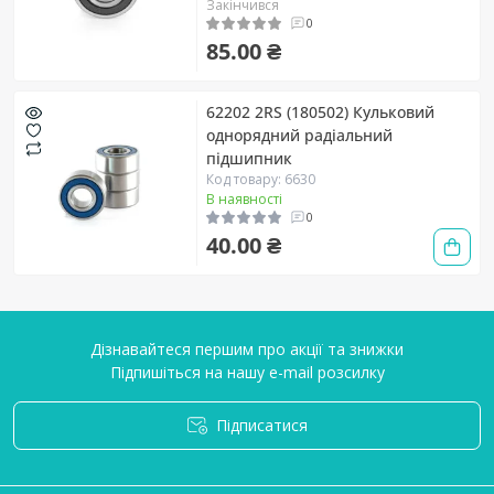
Закінчився
0
85.00 ₴
62202 2RS (180502) Кульковий
однорядний радіальний
підшипник
Код товару: 6630
В наявності
0
40.00 ₴
Дізнавайтеся першим про акції та знижки
Підпишіться на нашу e-mail розсилку
Підписатися
Умови угоди