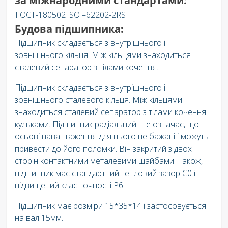
за міжнародними стандартами:
ГОСТ-180502
ISO –62202-2RS
Будова підшипника:
Підшипник складається з внутрішнього і
зовнішнього кільця. Між кільцями знаходиться
сталевий сепаратор з тілами кочення.
Підшипник складається з внутрішнього і
зовнішнього сталевого кільця. Між кільцями
знаходиться сталевий сепаратор з тілами кочення:
кульками. Підшипник радіальний. Це означає, що
осьові навантаження для нього не бажані і можуть
привести до його поломки. Він закритий з двох
сторін контактними металевими шайбами. Також,
підшипник має стандартний тепловий зазор C0 і
підвищений клас точності P6.
Підшипник має розміри 15*35*14 і застосовується
на вал 15мм.