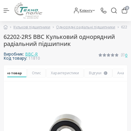
0
Клієнту
Кулькові підшипники
Однорядні радіальні підшипники
62202
62202-2RS BBC Кульковий однорядний
радіальний підшипник
Виробник:
BBC-R
0
Код товару:
11810
се про товар
Опис
Характеристики
Відгуки
Аналог
0