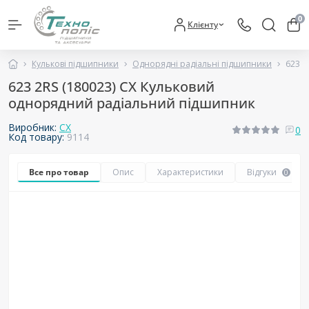
0
Клієнту
Кулькові підшипники
Однорядні радіальні підшипники
623 2
623 2RS (180023) CX Кульковий
однорядний радіальний підшипник
Виробник:
CX
0
Код товару:
9114
Все про товар
Опис
Характеристики
Відгуки
0