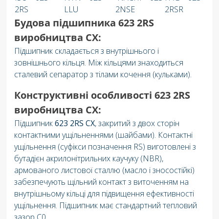
2RS
LLU
2NSE
2RSR
Будова підшипника 623 2RS ​​
виробництва CX:
Підшипник складається з внутрішнього і
зовнішнього кільця. Між кільцями знаходиться
сталевий сепаратор з тілами кочення (кульками).
Конструктивні особливості 623 2RS ​​
виробництва CX:
Підшипник
623 2RS ​​СX
, закритий з двох сторін
контактними ущільненнями (шайбами). Контактні
ущільнення (суфікси позначення RS) виготовлені з
бутадієн акрилонітрильних каучуку (NBR),
армованого листової сталлю (масло і зносостійкі)
забезпечують щільний контакт з виточенням на
внутрішньому кільці для підвищення ефективності
ущільнення. Підшипник має стандартний тепловий
зазор C0.