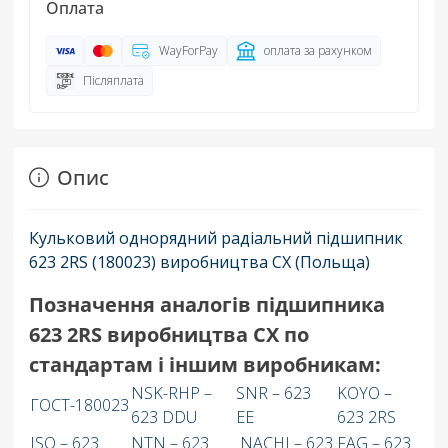
Оплата
WayForPay
оплата за рахунком
Післяплата
Опис
Кульковий однорядний радіальний підшипник
623 2RS (180023) виробництва CX (Польща)
Позначення аналогів підшипника
623 2RS виробництва СХ по
стандартам і іншим виробникам:
NSK-RHP –
SNR – 623
KOYO –
ГОСТ-180023
623 DDU
EE
623 2RS
ISO – 623
NTN – 623
NACHI – 623
FAG – 623