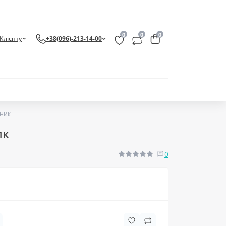
0
0
0
Клієнту
+38(096)-213-14-00
пник
ик
0