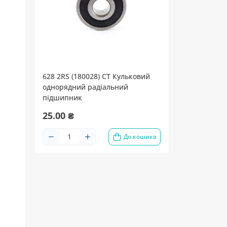
628 2RS (180028) CT Кульковий
однорядний радіальний
підшипник
25.00 ₴
До кошика