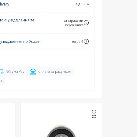
ivery
від 100 ₴
ю у відділення та
за тарифами
перевізника
 відділення по Україні
від 35 ₴
WayForPay
оплата за рахунком
а