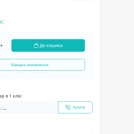
е?
До кошика
Швидке замовлення
р в 1 клік:
Купити