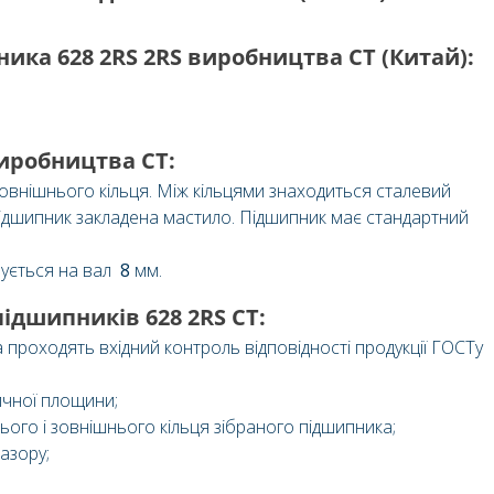
ика 628 2RS 2RS виробництва СT (
Китай
):
иробництва СT:
зовнішнього кільця. Між кільцями знаходиться сталевий
підшипник закладена мастило. Підшипник має стандартний
вується на вал
8
мм.
ідшипників 628 2RS CТ:
проходять вхідний контроль відповідності продукції ГОСТу
ичної площини;
ого і зовнішнього кільця зібраного підшипника;
азору;