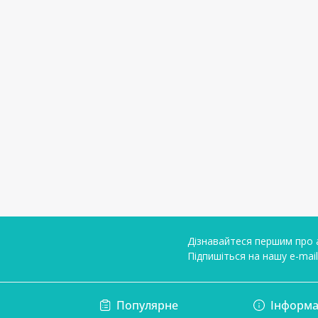
Дізнавайтеся першим про а
Підпишіться на нашу e-mai
Умови угоди
Популярне
Інформа