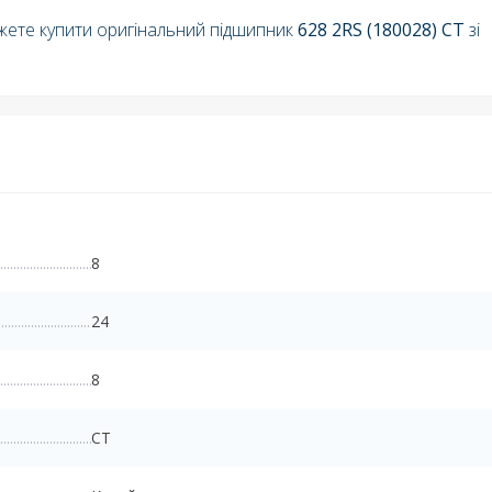
ожете купити оригінальний підшипник
628 2RS (180028) СT
зі
8
24
8
CT