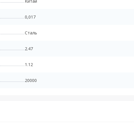
Китай
0,017
Сталь
2.47
1.12
20000