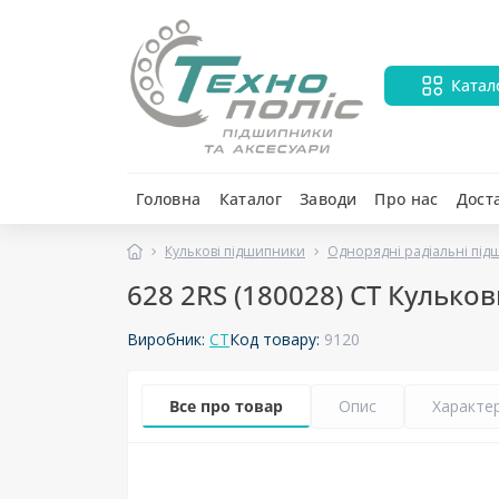
Катал
Головна
Каталог
Заводи
Про нас
Дост
Кулькові підшипники
Однорядні радіальні пі
628 2RS (180028) CT Кульк
Виробник:
CT
Код товару:
9120
Все про товар
Опис
Характе