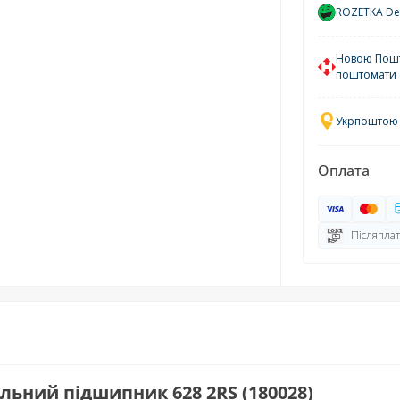
ROZETKA Del
Новою Пошто
поштомати
Укрпоштою у
Оплата
Післяплат
ьний підшипник 628 2RS (180028)