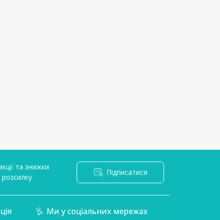
кції та знижки
Підписатися
l розсилку
ція
Ми у соціальних мережах