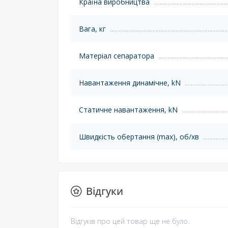
Країна виробництва
Вага, кг
Матеріал сепаратора
Навантаження динамічне, kN
Статичне навантаження, kN
Швидкість обертання (max), об/хв
Відгуки
Відгуків про цей товар ще не було.