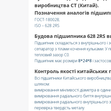
виробництва CT (
Китай
).
Позначення аналогів підшипн
ГОСТ-180028;
ISO – 628 2RS
Будова підшипника 628 2RS в
Підшипник складається з внутрішнього і 
сепаратор з тілами кочення кульками. У 
тепловий зазор C0.
Підшипник має розміри
8*24*8
і застосо
Контроль якості китайських п
Всі підшипники Китайського виробництва 
шляхом:
вимірювання мінливості діаметра в один
вимірювання радіального биття внутрішнь
вимірювання радіального внутрішнього з
перевірка твердість металу.