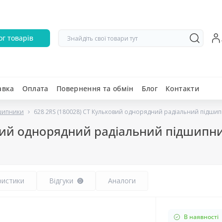
ог товарів
авка
Оплата
Повернення та обмін
Блог
Контакти
дшипники
628 2RS (180028) CT Кульковий однорядний радіальний підши
овий однорядний радіальний підшипн
ристики
Відгуки
Аналоги
0
В наявності