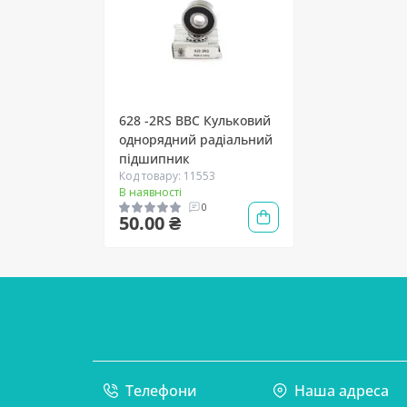
628 -2RS BBC Кульковий
однорядний радіальний
підшипник
Код товару: 11553
В наявності
0
50.00 ₴
Телефони
Наша адреса