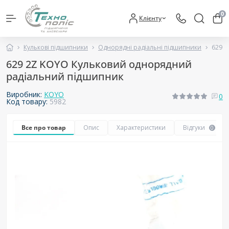
0
Клієнту
Кулькові підшипники
Однорядні радіальні підшипники
629 
629 2Z KOYO Кульковий однорядний
радіальний підшипник
Виробник:
KOYO
0
Код товару:
5982
Все про товар
Опис
Характеристики
Відгуки
0