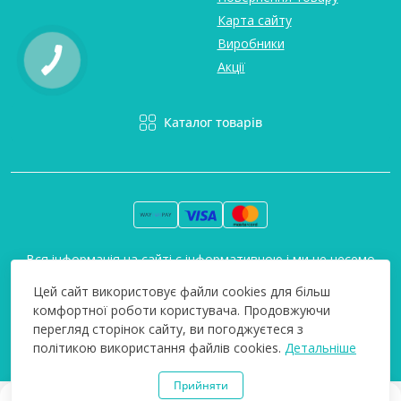
Карта сайту
Виробники
Акції
Каталог товарів
Вся інформація на сайті є інформативною і ми не несемо
відповідальність за будь-які неточності. Технополіс © 2008-
Цей сайт використовує файли cookies для більш
2026
комфортної роботи користувача. Продовжуючи
перегляд сторінок сайту, ви погоджуєтеся з
політикою використання файлів cookies.
Детальніше
Прийняти
0
0