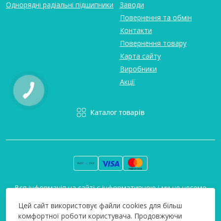
Однорядні радіальні підшипники
Заводи
Повернення та обмін
Контакти
Повернення товару
Карта сайту
Виробники
Акції
Каталог товарів
Вся інформація на сайті є інформативною і ми не несемо
відповідальність за будь-які неточності. Технополіс © 2008-
Цей сайт використовує файли cookies для більш
2026
комфортної роботи користувача. Продовжуючи