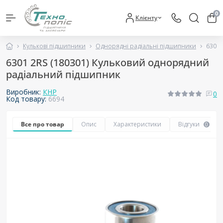
0
Клієнту
Кулькові підшипники
Однорядні радіальні підшипники
6301 
6301 2RS (180301) Кульковий однорядний
радіальний підшипник
Виробник:
КНР
0
Код товару:
6694
Все про товар
Опис
Характеристики
Відгуки
0