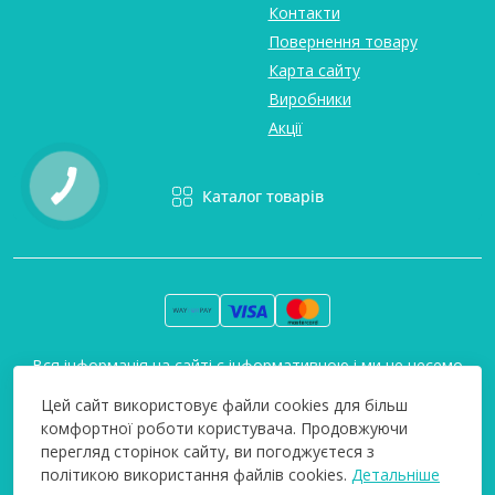
Контакти
Повернення товару
Карта сайту
Виробники
Акції
Каталог товарів
Вся інформація на сайті є інформативною і ми не несемо
відповідальність за будь-які неточності. Технополіс © 2008-
Цей сайт використовує файли cookies для більш
2026
комфортної роботи користувача. Продовжуючи
перегляд сторінок сайту, ви погоджуєтеся з
політикою використання файлів cookies.
Детальніше