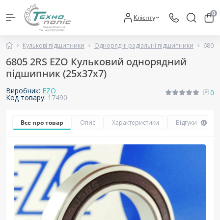
0
Клієнту
Кулькові підшипники
Однорядні радіальні підшипники
6805 
6805 2RS EZO Кульковий однорядний
підшипник (25х37х7)
Виробник:
EZO
0
Код товару:
17490
Все про товар
Опис
Характеристики
Відгуки
0