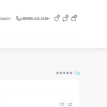
0
0
0
Клієнту
+38(096)-213-14-00
0