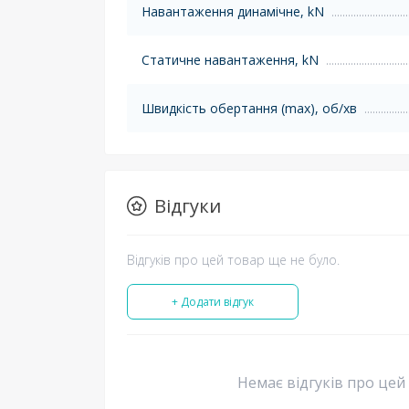
Навантаження динамічне, kN
Статичне навантаження, kN
Швидкість обертання (max), об/хв
Відгуки
Відгуків про цей товар ще не було.
+ Додати відгук
Немає відгуків про цей