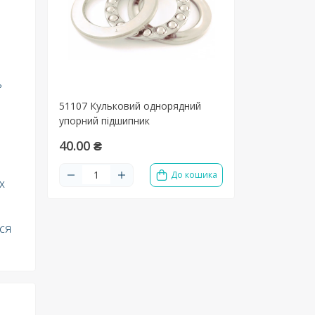
ь
51107 Кульковий однорядний
упорний підшипник
40.00 ₴
До кошика
х
ься