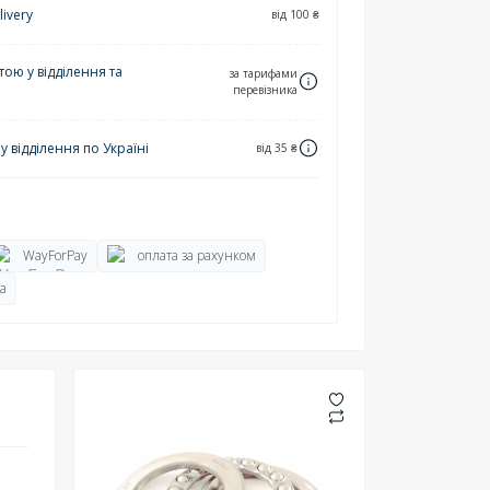
ivery
від 100 ₴
ю у відділення та
за тарифами
перевізника
 відділення по Україні
від 35 ₴
WayForPay
оплата за рахунком
а