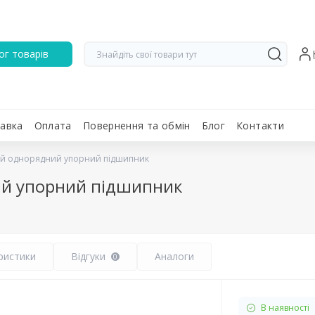
ог товарів
авка
Оплата
Повернення та обмін
Блог
Контакти
ий однорядний упорний підшипник
ий упорний підшипник
ристики
Відгуки
Аналоги
0
В наявності