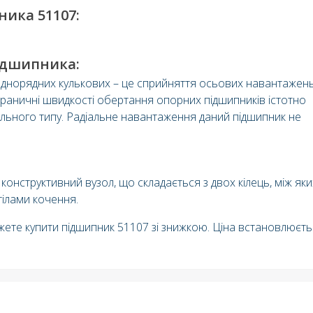
ика 51107:
ідшипника:
однорядних кулькових – це сприйняття осьових навантажен
Граничні швидкості обертання опорних підшипників істотно
ального типу. Радіальне навантаження даний підшипник не
нструктивний вузол, що складається з двох кілець, між яки
ілами кочення.
жете купити підшипник 51107 зі знижкою. Ціна встановлюєт