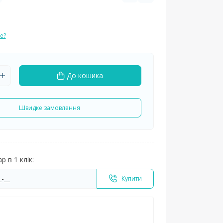
е?
До кошика
Швидке замовлення
 в 1 клік:
Купити