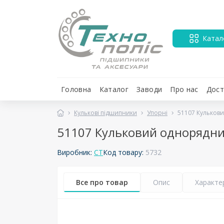
Катал
Головна
Каталог
Заводи
Про нас
Дост
Кулькові підшипники
Упорні
51107 Кульков
51107 Кульковий однорядн
Виробник:
CT
Код товару:
5732
Все про товар
Опис
Характе