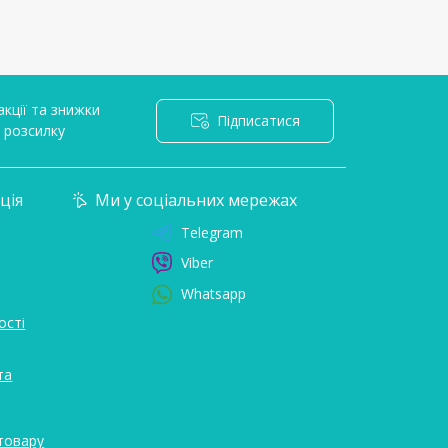
кції та знижки
Підписатися
l розсилку
ція
Ми у соціальних мережах
Telegram
Viber
Whatsapp
ості
та
товару