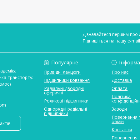
Дізнавайтеся першим про а
Підпишіться на нашу e-mai
Умови угоди
Популярне
Інформа
кадеміка
Привідні ланцюги
Про нас
нка транспорту:
Підшипники ковзання
Доставка
смос)
Радіальні дворядні
Оплата
сферичні
Політика
Роликові підшипники
конфіденційн
com
Однорядні радіальні
Заводи
підшипники
Повернення 
обмін
актів
Контакти
Повернення 