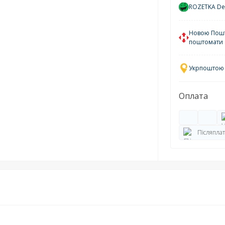
ROZETKA Del
Новою Пошто
поштомати
Укрпоштою у
Оплата
Післяплат