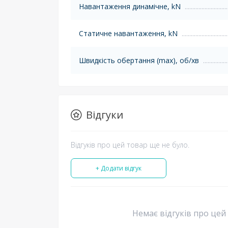
Навантаження динамічне, kN
Статичне навантаження, kN
Швидкість обертання (max), об/хв
Відгуки
Відгуків про цей товар ще не було.
+ Додати відгук
Немає відгуків про цей