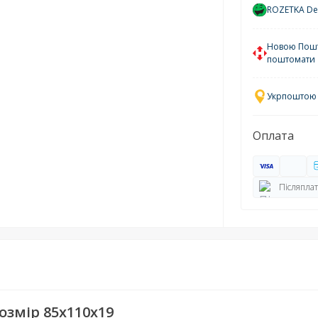
ROZETKA Del
Новою Пошто
поштомати
Укрпоштою у
Оплата
Післяплат
озмір 85х110х19