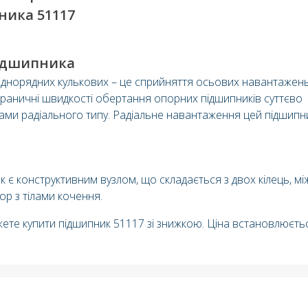
ника 51117
підшипника
днорядних кулькових – це сприйняття осьових навантажень
Граничні швидкості обертання опорних підшипників суттєво
ами радіального типу. Радіальне навантаження цей підшипн
є конструктивним вузлом, що складається з двох кілець, мі
р з тілами кочення.
жете купити підшипник 51117 зі знижкою. Ціна встановлюєть