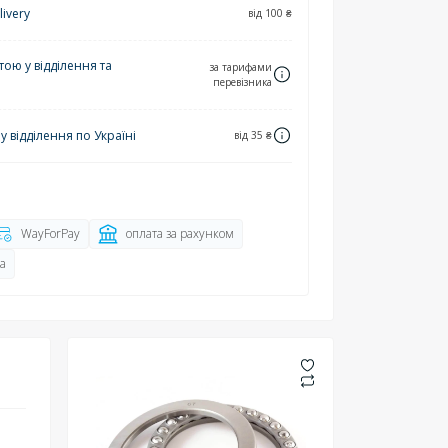
ivery
від 100 ₴
ю у відділення та
за тарифами
перевізника
 відділення по Україні
від 35 ₴
WayForPay
оплата за рахунком
а