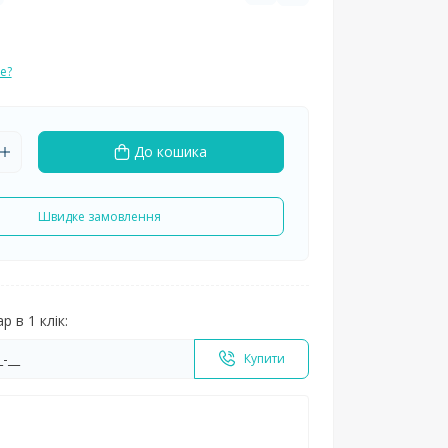
е?
До кошика
Швидке замовлення
 в 1 клік:
Купити