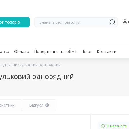
ог товарів
авка
Оплата
Повернення та обмін
Блог
Контакти
 підшипник кульковий однорядний
кульковий однорядний
ристики
Відгуки
0
В наявності