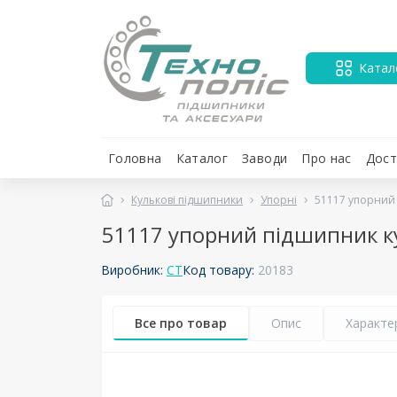
Катал
Головна
Каталог
Заводи
Про нас
Дост
Кулькові підшипники
Упорні
51117 упорний
51117 упорний підшипник 
Виробник:
CT
Код товару:
20183
Все про товар
Опис
Характе