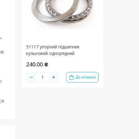
,
51117 упорний підшипник
ик
кульковий однорядний
240.00 ₴
До кошика
ж
ся