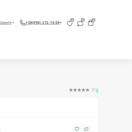
0
0
0
Клієнту
+38(096)-213-14-00
0