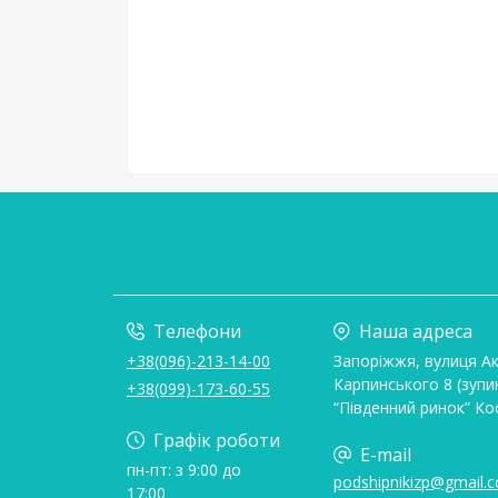
Телефони
Наша адреса
+38(096)-213-14-00
Запоріжжя, вулиця А
Карпинського 8 (зупи
+38(099)-173-60-55
“Південний ринок” Ко
Графік роботи
E-mail
пн-пт: з 9:00 до
podshipnikizp@gmail.
17:00