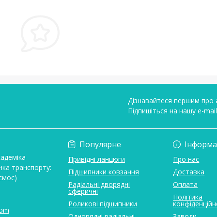
Дізнавайтеся першим про а
Підпишіться на нашу e-mai
Умови угоди
Популярне
Інформа
кадеміка
Привідні ланцюги
Про нас
нка транспорту:
Підшипники ковзання
Доставка
смос)
Радіальні дворядні
Оплата
сферичні
Політика
Роликові підшипники
конфіденційн
com
Однорядні радіальні
Заводи