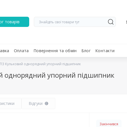
ог товарів
авка
Оплата
Повернення та обмін
Блог
Контакти
 ГПЗ Кульковий однорядний упорний підшипник
вий однорядний упорний підшипник
ристики
Відгуки
0
Закінчився