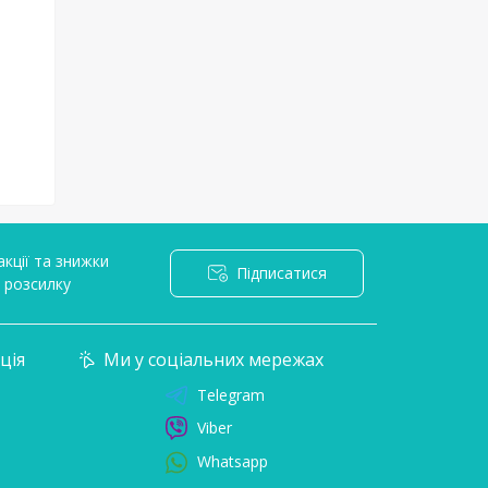
кції та знижки
Підписатися
l розсилку
ція
Ми у соціальних мережах
Telegram
Viber
Whatsapp