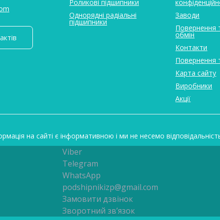
Роликові підшипники
конфіденційн
com
Однорядні радіальні
Заводи
підшипники
Повернення 
обмін
актів
Контакти
Повернення 
Карта сайту
Виробники
Акції
ормація на сайті є інформативною і ми не несемо відповідальніст
Viber
Telegram
WhatsApp
podshipnikizp@gmail.com
Замовити дзвінок
Зворотний зв’язок