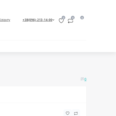
0
0
0
Клієнту
+38(096)-213-14-00
0