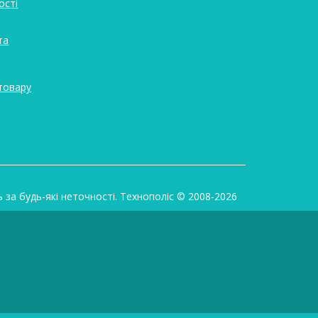
ості
та
товару
ь за будь-які неточності. Технополіс © 2008-2026