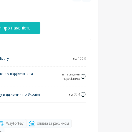
 про наявність
ivery
від 100 ₴
ю у відділення та
за тарифами
перевізника
 відділення по Україні
від 35 ₴
WayForPay
оплата за рахунком