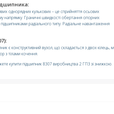
ідшипника:
вих однорядних кулькових – це сприйняття осьових
му напрямку. Граничні швидкості обертання опорних
з підшипниками радіального типу. Радіальне навантаження
7):
к є конструктивний вузол, що складається з двох кілець, м
р з тілами кочення.
жете купити підшипник 8307 виробництва 2 ГПЗ зі знижкою.