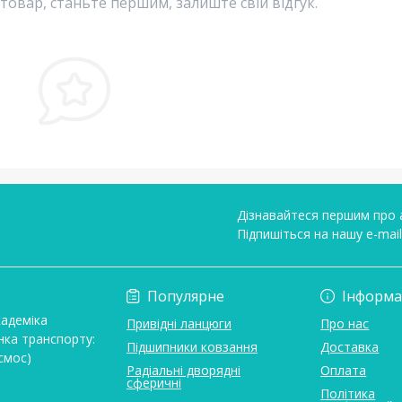
 товар, станьте першим, залиште свій відгук.
Дізнавайтеся першим про а
Підпишіться на нашу e-mai
Умови угоди
Популярне
Інформа
кадеміка
Привідні ланцюги
Про нас
нка транспорту:
Підшипники ковзання
Доставка
смос)
Радіальні дворядні
Оплата
сферичні
Політика