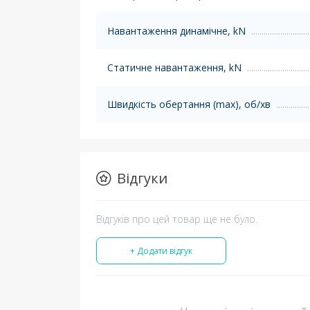
Навантаження динамічне, kN
Статичне навантаження, kN
Швидкість обертання (max), об/хв
Відгуки
Відгуків про цей товар ще не було.
+ Додати відгук