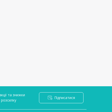
кції та знижки
Підписатися
l розсилку