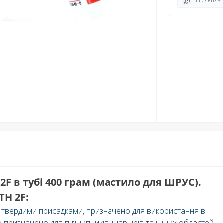
Післяплат
F в тубі 400 грам (мастило для ШРУС).
TH 2F:
 твердими присадками, призначено для використання в
о призначено для підшипників, шарнірів та інших областей