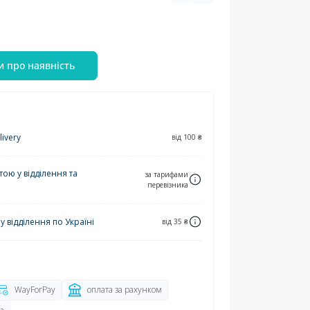
и про наявність
ivery
від 100 ₴
ю у відділення та
за тарифами
перевізника
 відділення по Україні
від 35 ₴
WayForPay
оплата за рахунком