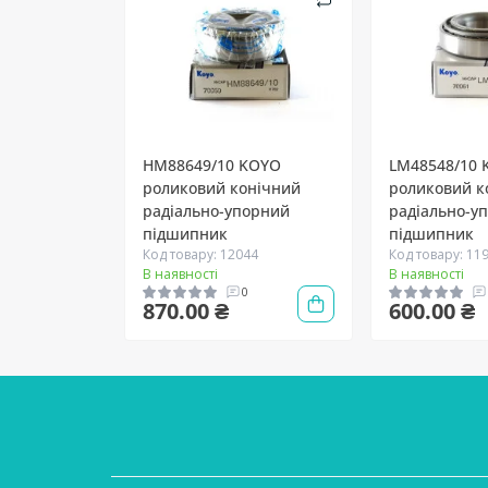
HM88649/10 KOYO
LM48548/10
роликовий конічний
роликовий к
радіально-упорний
радіально-у
підшипник
підшипник
Код товару: 12044
Код товару: 11
В наявності
В наявності
0
870.00 ₴
600.00 ₴