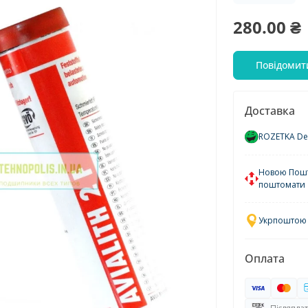
280.00 ₴
Повідомит
Доставка
ROZETKA Del
Новою Пошто
поштомати
Укрпоштою у
Оплата