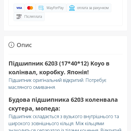
WayForPay
оплата за рахунком
Післяплата
Опис
Підшипник 6203 (17*40*12) Koyo в
колінвал, коробку. Японія!
Підшипник оригінальний відкритий. Потребує
масляного омивання.
Будова підшипника 6203 коленвала
скутера, мопеда:
Підшипник складається з вузького внутрішнього та
широкого зовнішнього кільця. Між кільцями
знаходиться сепаратор із тілами кочення. Відкритий.