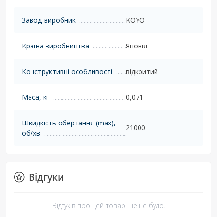
Завод-виробник
KOYO
Країна виробництва
Японія
Конструктивні особливості
відкритий
Маса, кг
0,071
Швидкість обертання (max),
21000
об/хв
Відгуки
Відгуків про цей товар ще не було.