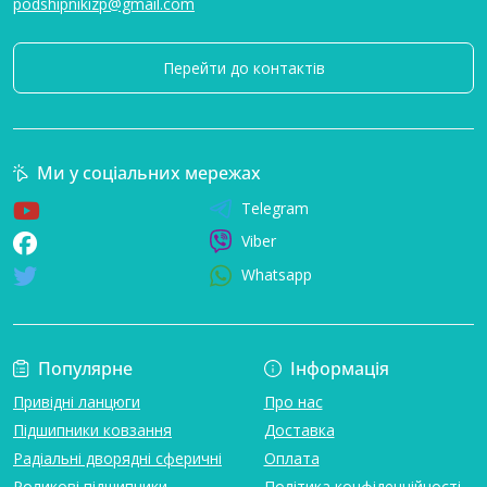
podshipnikizp@gmail.com
Перейти до контактів
Ми у соціальних мережах
Telegram
Viber
Whatsapp
Популярне
Інформація
Привідні ланцюги
Про нас
Підшипники ковзання
Доставка
Радіальні дворядні сферичні
Оплата
Роликові підшипники
Політика конфіденційності