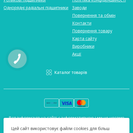
Однорядні радіальні підшипники
Заводи
Повернення та обмін
Контакти
Повернення товару
Карта сайту
Виробники
Акції
Каталог товарів
Вся інформація на сайті є інформативною і ми не несемо
відповідальність за будь-які неточності. Технополіс © 2008-
Цей сайт використовує файли cookies для більш
2026