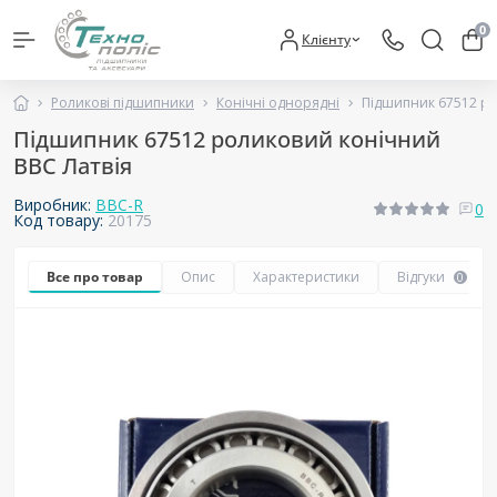
0
Клієнту
Роликові підшипники
Конічні однорядні
Підшипник 67512 ро
Підшипник 67512 роликовий конічний
BBC Латвія
Виробник:
BBC-R
0
Код товару:
20175
Все про товар
Опис
Характеристики
Відгуки
0