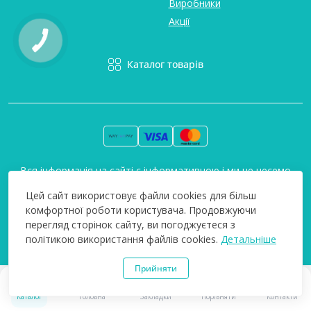
Виробники
Акції
Каталог товарів
Вся інформація на сайті є інформативною і ми не несемо
відповідальність за будь-які неточності. Технополіс © 2008-
Цей сайт використовує файли cookies для більш
2026
комфортної роботи користувача. Продовжуючи
перегляд сторінок сайту, ви погоджуєтеся з
політикою використання файлів cookies.
Детальніше
Прийняти
0
0
Каталог
Головна
Закладки
Порівняти
Контакти