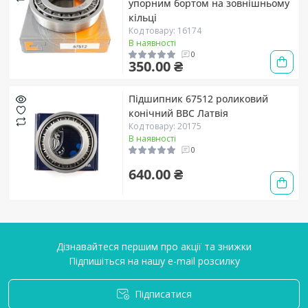
упорним бортом на зовнішньому
кільці
Код товару: 16174
В наявності
0
350.00 ₴
Підшипник 67512 роликовий
конічний BBC Латвія
Код товару: 20175
В наявності
0
640.00 ₴
Дізнавайтеся першим про акції та знижки
Підпишіться на нашу e-mail розсилку
Підписатися