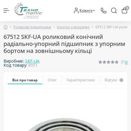
0
Клієнту
Роликові підшипники
Конічні однорядні
67512 SKF-UA ролик
67512 SKF-UA роликовий конічний
радіально-упорний підшипник з упорним
бортом на зовнішньому кільці
Виробник:
SKF-UA
0
Код товару:
8951
Все про товар
Опис
Характеристики
Відгуки
0