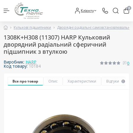
0
Клієнту
Кулькові підшипники
Дворядні радіальні самовстановлювальні
1308K+H308 (11307) HARP Кульковий
дворядний радіальний сферичний
підшипник з втулкою
Виробник:
HARP
0
Код товару:
10184
Все про товар
Опис
Характеристики
Відгуки
0