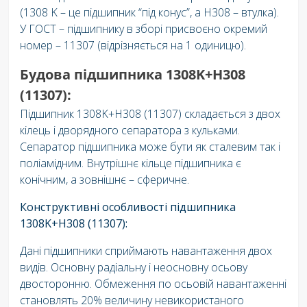
(1308 K – це підшипник “під конус”, а H308 – втулка).
У ГОСТ – підшипнику в зборі присвоєно окремий
номер – 11307 (відрізняється на 1 одиницю).
Будова підшипника 1308K+H308
(11307):
Підшипник 1308K+H308 (11307) складається з двох
кілець і дворядного сепаратора з кульками.
Сепаратор підшипника може бути як сталевим так і
поліамідним. Внутрішнє кільце підшипника є
конічним, а зовнішнє – сферичне.
Конструктивні особливості підшипника
1308K+H308 (11307):
Дані підшипники сприймають навантаження двох
видів. Основну радіальну і неосновну осьову
двосторонню. Обмеження по осьовій навантаженні
становлять 20% величину невикористаного