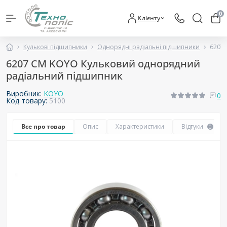
0
Клієнту
Кулькові підшипники
Однорядні радіальні підшипники
6207
6207 CM KOYO Кульковий однорядний
радіальний підшипник
Виробник:
KOYO
0
Код товару:
5100
Все про товар
Опис
Характеристики
Відгуки
0